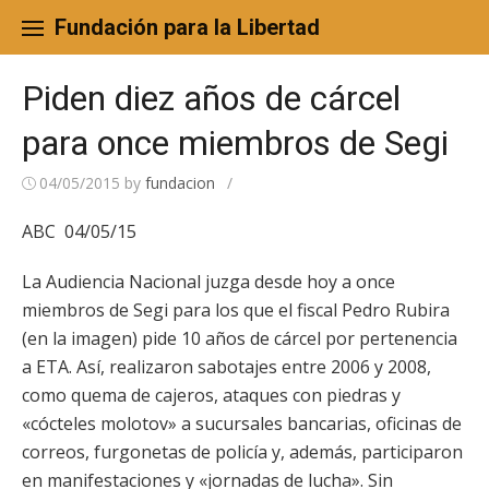
Skip
to
Fundación para la Libertad
content
Piden diez años de cárcel
para once miembros de Segi
04/05/2015
by
fundacion
/
ABC 04/05/15
La Audiencia Nacional juzga desde hoy a once
miembros de Segi para los que el fiscal Pedro Rubira
(en la imagen) pide 10 años de cárcel por pertenencia
a ETA. Así, realizaron sabotajes entre 2006 y 2008,
como quema de cajeros, ataques con piedras y
«cócteles molotov» a sucursales bancarias, oficinas de
correos, furgonetas de policía y, además, participaron
en manifestaciones y «jornadas de lucha». Sin