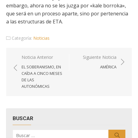
embargo, ahora no se les juzga por «kale borroka»,
que será en un proceso aparte, sino por pertenencia
a las estructuras de ETA.
Categoría:
Noticias
Navegación
Noticia Anterior
Siguiente Noticia
de
EL SOBERANISMO, EN
AMÉRICA
entradas
CAÍDA A CINCO MESES
DE LAS
AUTONÓMICAS
BUSCAR
Buscar
Buscar
por: