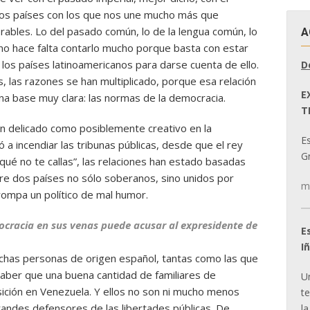
unos países con los que nos une mucho más que
rables. Lo del pasado común, lo de la lengua común, lo
A
 no hace falta contarlo mucho porque basta con estar
los países latinoamericanos para darse cuenta de ello.
D
, las razones se han multiplicado, porque esa relación
E
na base muy clara: las normas de la democracia.
T
 delicado como posiblemente creativo en la
E
a incendiar las tribunas públicas, desde que el rey
Gr
 qué no te callas”, las relaciones han estado basadas
tre dos países no sólo soberanos, sino unidos por
m
ompa un político de mal humor.
ocracia en sus venas puede acusar al expresidente de
E
I
chas personas de origen español, tantas como las que
aber que una buena cantidad de familiares de
U
sición en Venezuela. Y ellos no son ni mucho menos
t
grandes defensores de las libertades públicas. De
la