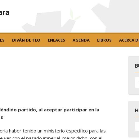
ara
ES
DIVÁN DE TEO
ENLACES
AGENDA
LIBROS
ACERCA D
B
B
po
éndido partido, al aceptar participar en la
H
os
H
D
a haber tenido un ministerio específico para las
N
e ver con el pasado imperial, mejor dicho, con el