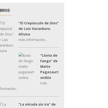
IBROS
"El Crepúsculo de Dios"
de Luis Haranburu
Altuna
más información...
"Lluvia de
Fango” de
Maite
Pagazaurt
undúa
más
formación...
“La mirada sin ira” de