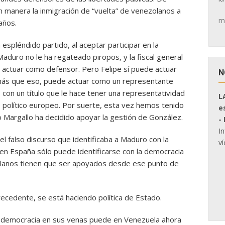
n manera la inmigración de “vuelta” de venezolanos a
m
años.
espléndido partido, al aceptar participar en la
duro no le ha regateado piropos, y la fiscal general
actuar como defensor. Pero Felipe sí puede actuar
N
más que eso, puede actuar como un representante
con un título que le hace tener una representatividad
L
ro político europeo. Por suerte, esta vez hemos tenido
e
ro Margallo ha decidido apoyar la gestión de González.
-
I
l falso discurso que identificaba a Maduro con la
ví
 en España sólo puede identificarse con la democracia
lanos tienen que ser apoyados desde ese punto de
ecedente, se está haciendo política de Estado.
 democracia en sus venas puede en Venezuela ahora