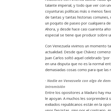
talante imperial, y todo que ver con 
coyunturas políticas más o menos favo
de tantas y tantas historias comunes,
un poquito de paseo por cualquiera de 
Ahora, y desde hace casi cuarenta años
especial se tiene que producir sobre u
Con Venezuela vivimos un momento tan
actualidad. Desde que Chávez comenzó 
Juan Carlos soltó aquel celebrado “por
en una disputa que no es la normal en
demasiadas cosas como para que las r
· Nadie en Venezuela con algo de dem
intromisión
Entre los opositores a Maduro hay mu
le apoyan. A muchos les sorprenderá s
exiliados republicanos están en la opo
unos fascistas, sino por el contrario, 