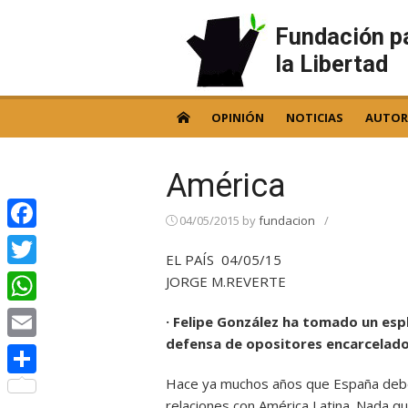
Skip
to
Fundación p
content
la Libertad
OPINIÓN
NOTICIAS
AUTOR
América
04/05/2015
by
fundacion
/
Facebook
EL PAÍS 04/05/15
Twitter
JORGE M.REVERTE
WhatsApp
· Felipe González ha tomado un espl
defensa de opositores encarcelad
Email
Hace ya muchos años que España deberí
Compartir
relaciones con América Latina. Nada qu