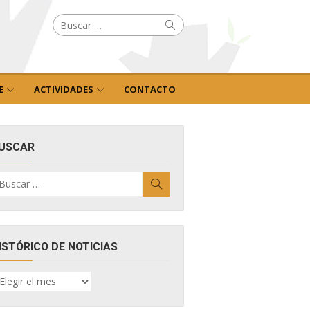
Buscar
Buscar
por:
E
ACTIVIDADES
CONTACTO
USCAR
uscar
Buscar
r:
ISTÓRICO DE NOTICIAS
ISTÓRICO
E
OTICIAS