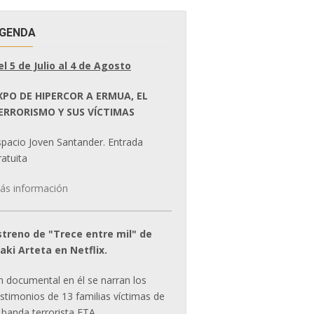
GENDA
el 5 de Julio al 4 de Agosto
XPO DE HIPERCOR A ERMUA, EL
ERRORISMO Y SUS VÍCTIMAS
spacio Joven Santander. Entrada
atuita
ás información
streno de "Trece entre mil" de
ñaki Arteta en Netflix.
n documental en él se narran los
estimonios de 13 familias víctimas de
 banda terrorista ETA.