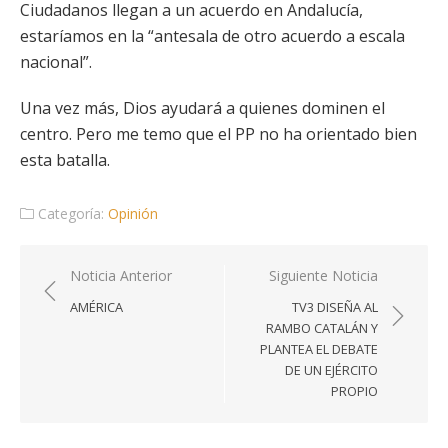
Ciudadanos llegan a un acuerdo en Andalucía,
estaríamos en la “antesala de otro acuerdo a escala
nacional”.
Una vez más, Dios ayudará a quienes dominen el
centro. Pero me temo que el PP no ha orientado bien
esta batalla.
Categoría:
Opinión
Navegación
Noticia Anterior
Siguiente Noticia
de
AMÉRICA
TV3 DISEÑA AL
entradas
RAMBO CATALÁN Y
PLANTEA EL DEBATE
DE UN EJÉRCITO
PROPIO