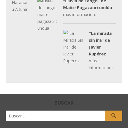
"Lluvia de Fango” de
Maite Pagazaurtundúa
más información...
“La mirada
sin ira” de
Javier
Rupérez
más
información...
BUSCAR
Buscar
Busca
por: