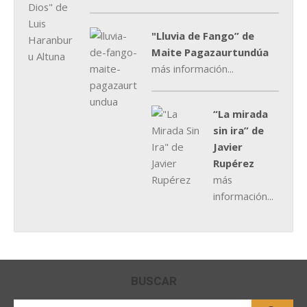
"Lluvia de Fango” de
Maite Pagazaurtundúa
más información...
“La mirada
sin ira” de
Javier
Rupérez
más
información...
BUSCAR
Buscar