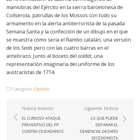
maniobras del Ejército en la sierra barcelonesa de
Collserola, patrullas de los Mossos con todo su
armamento en la alerta antiterrorista de la pasada
Semana Santa y la confección de un dibujo en el que
se muestra cómo sería el Rambo catalán, una versión
de los
Seals
pero con las cuatro barras en el
antebrazo. Junto al boceto del
soldat
, una
representación imaginaria del uniforme de los
austracistas de 1714.
Categoría:
Opinión
Navegación
Noticia Anterior
Siguiente Noticia
de
EL CURIOSO ATAQUE
LO QUE PUEDE
entradas
PREVENTIVO DEL PP
DEPARAR EL
CONTRA CIUDADANOS
DEMENCIAL DESAFÍO
SECESIONISTA