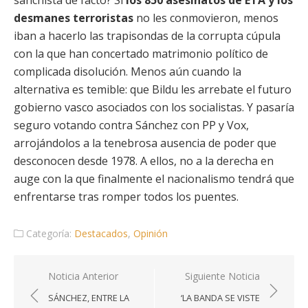
sanchista de facto? Si
los 850 asesinatos de ETA y los
desmanes terroristas
no les conmovieron, menos
iban a hacerlo las trapisondas de la corrupta cúpula
con la que han concertado matrimonio político de
complicada disolución. Menos aún cuando la
alternativa es temible: que Bildu les arrebate el futuro
gobierno vasco asociados con los socialistas. Y pasaría
seguro votando contra Sánchez con PP y Vox,
arrojándolos a la tenebrosa ausencia de poder que
desconocen desde 1978. A ellos, no a la derecha en
auge con la que finalmente el nacionalismo tendrá que
enfrentarse tras romper todos los puentes.
Categoría:
Destacados
,
Opinión
Navegación
Noticia Anterior
Siguiente Noticia
de
SÁNCHEZ, ENTRE LA
‘LA BANDA SE VISTE