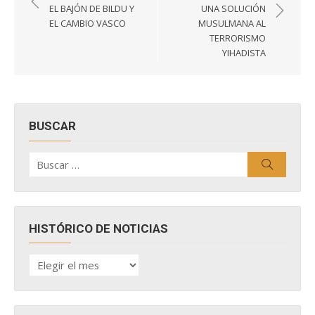
de
EL BAJÓN DE BILDU Y
UNA SOLUCIÓN
entradas
EL CAMBIO VASCO
MUSULMANA AL
TERRORISMO
YIHADISTA
BUSCAR
Buscar
Buscar
por:
HISTÓRICO DE NOTICIAS
HISTÓRICO
DE
NOTICIAS