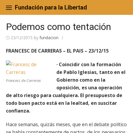
Skip
to
Fundación para la Libertad
content
Podemos como tentación
23/12/2015
by
fundacion
/
FRANCESC DE CARRERAS – EL PAIS – 23/12/15
· Coincidir con la formación
de Pablo Iglesias, tanto en el
Gobierno como en la
Francesc de Carreras
oposición, es una operación
de alto riesgo para cualquiera. El presupuesto de
todo buen pacto está en la lealtad, en suscitar
confianza.
Hace semanas, quizás meses, que en el debate político
se habla constantemente de pactos, de los necesarios