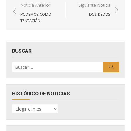
Navegación
Noticia Anterior
Siguiente Noticia
de
PODEMOS COMO
DOS DEDOS
entradas
TENTACIÓN
BUSCAR
Buscar
Buscar
por:
HISTÓRICO DE NOTICIAS
HISTÓRICO
DE
NOTICIAS