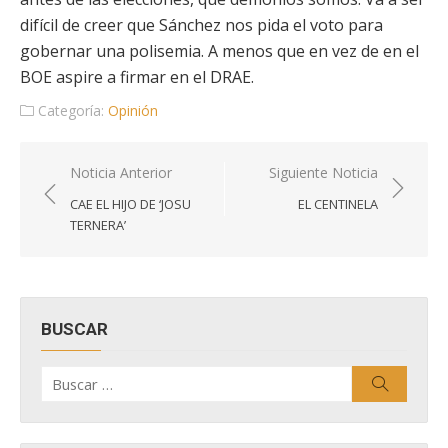
difícil de creer que Sánchez nos pida el voto para
gobernar una polisemia. A menos que en vez de en el
BOE aspire a firmar en el DRAE.
Categoría:
Opinión
Navegación
Noticia Anterior
Siguiente Noticia
de
CAE EL HIJO DE ‘JOSU
EL CENTINELA
entradas
TERNERA’
BUSCAR
Buscar
Buscar
por: