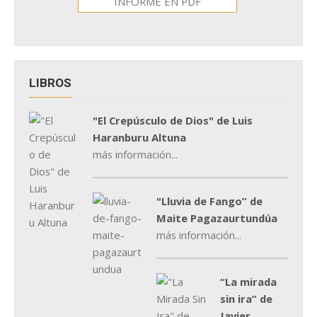
INFORME EN PDF
LIBROS
"El Crepúsculo de Dios" de Luis
Haranburu Altuna
más información...
"Lluvia de Fango” de
Maite Pagazaurtundúa
más información...
“La mirada
sin ira” de
Javier