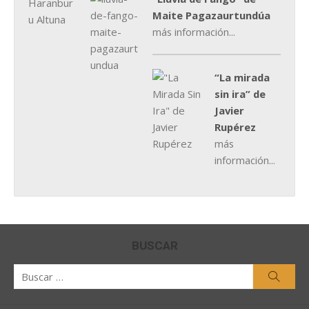
Maite Pagazaurtundúa
más información...
“La mirada
sin ira” de
Javier
Rupérez
más
información...
BUSCAR
Buscar
Busca
por: