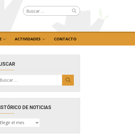
Buscar
Buscar
por:
E
ACTIVIDADES
CONTACTO
USCAR
uscar
Buscar
r:
ISTÓRICO DE NOTICIAS
ISTÓRICO
E
OTICIAS