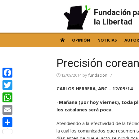
Skip
to
Fundación p
content
la Libertad
OPINIÓN
NOTICIAS
AUTOR
Precisión corea
12/09/2014
by
fundacion
/
Facebook
CARLOS HERRERA, ABC – 12/09/14
Twitter
· Mañana (por hoy viernes), toda p
WhatsApp
los catalanes será poca.
Email
Atendiendo a la efectividad de la técn
la cual los comunicados que resumen tal
Compartir
días antes de que el acto se produzca,