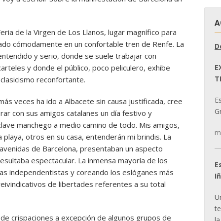
A
eria de la Virgen de Los Llanos, lugar magnífico para
ntado cómodamente en un confortable tren de Renfe. La
D
entendido y serio, donde se suele trabajar con
E
carteles y donde el público, poco peliculero, exhibe
T
clasicismo reconfortante.
E
ás veces ha ido a Albacete sin causa justificada, cree
Gr
ar con sus amigos catalanes un día festivo y
nclave manchego a medio camino de todo. Mis amigos,
m
a playa, otros en su casa, entenderán mi brindis. La
 avenidas de Barcelona, presentaban un aspecto
 resultaba espectacular. La inmensa mayoría de los
E
ras independentistas y coreando los eslóganes más
I
eivindicativos de libertades referentes a su total
U
t
o de crispaciones a excepción de algunos grupos de
la