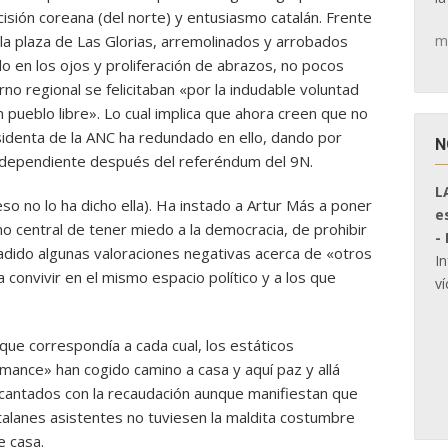
isión coreana (del norte) y entusiasmo catalán. Frente
m
 la plaza de Las Glorias, arremolinados y arrobados
llo en los ojos y proliferación de abrazos, no pocos
no regional se felicitaban «por la indudable voluntad
 pueblo libre». Lo cual implica que ahora creen que no
esidenta de la ANC ha redundado en ello, dando por
N
ndependiente después del referéndum del 9N.
L
o no lo ha dicho ella). Ha instado a Artur Más a poner
e
rno central de tener miedo a la democracia, de prohibir
-
adido algunas valoraciones negativas acerca de «otros
I
 convivir en el mismo espacio político y a los que
ví
que correspondía a cada cual, los estáticos
mance» han cogido camino a casa y aquí paz y allá
encantados con la recaudación aunque manifiestan que
talanes asistentes no tuviesen la maldita costumbre
e casa.