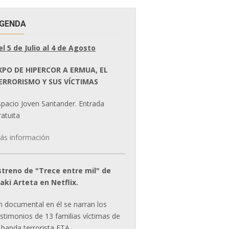
GENDA
el 5 de Julio al 4 de Agosto
XPO DE HIPERCOR A ERMUA, EL
ERRORISMO Y SUS VÍCTIMAS
spacio Joven Santander. Entrada
atuita
ás información
streno de "Trece entre mil" de
ñaki Arteta en Netflix.
n documental en él se narran los
estimonios de 13 familias víctimas de
 banda terrorista ETA.