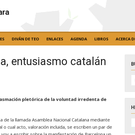
ara
ES
DIVÁN DE TEO
ENLACES
AGENDA
LIBROS
ACERCA D
na, entusiasmo catalán
B
B
po
lasmación pletórica de la voluntad irredenta de
H
ica de la llamada Asamblea Nacional Catalana mediante
H
D
 o cual acto, valoración incluida, se escriben un par de
N
 voy a escribir sobre la manifestación de Barcelona un