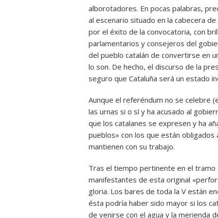
alborotadores. En pocas palabras, prec
al escenario situado en la cabecera de
por el éxito de la convocatoria, con bri
parlamentarios y consejeros del gobier
del pueblo catalán de convertirse en un
lo son. De hecho, el discurso de la pr
seguro que Cataluña será un estado i
Aunque el referéndum no se celebre (es
las urnas si o sí y ha acusado al gobie
que los catalanes se expresen y ha añ
pueblos» con los que están obligados a
mantienen con su trabajo.
Tras el tiempo pertinente en el tramo 
manifestantes de esta original «perfor
gloria. Los bares de toda la V están 
ésta podría haber sido mayor si los ca
de venirse con el agua y la merienda d