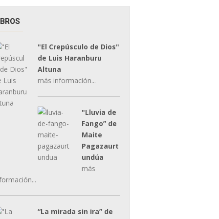
IBROS
"El Crepúsculo de Dios"
de Luis Haranburu
Altuna
más información...
"Lluvia de
Fango” de
Maite
Pagazaurt
undúa
más
formación...
“La mirada sin ira” de