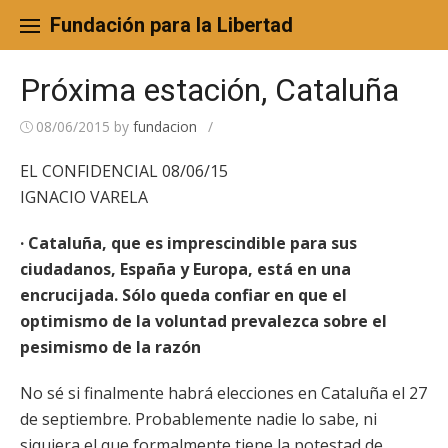
Skip
to
Fundación para la Libertad
content
Próxima estación, Cataluña
08/06/2015
by
fundacion
/
EL CONFIDENCIAL 08/06/15
IGNACIO VARELA
· Cataluña, que es imprescindible para sus
ciudadanos, España y Europa, está en una
encrucijada. Sólo queda confiar en que el
optimismo de la voluntad prevalezca sobre el
pesimismo de la razón
No sé si finalmente habrá elecciones en Cataluña el 27
de septiembre. Probablemente nadie lo sabe, ni
siquiera el que formalmente tiene la potestad de