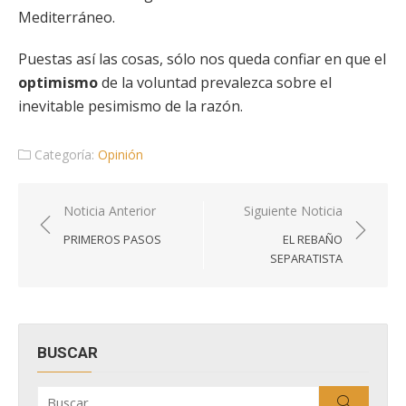
Mediterráneo.
Puestas así las cosas, sólo nos queda confiar en que el
optimismo
de la voluntad prevalezca sobre el
inevitable pesimismo de la razón.
Categoría:
Opinión
Navegación
Noticia Anterior
Siguiente Noticia
de
PRIMEROS PASOS
EL REBAÑO
entradas
SEPARATISTA
BUSCAR
Buscar
Buscar
por: