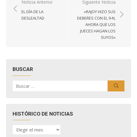
Navegación
Noticia Anterior
Siguiente Noticia
de
EL DÍA DE LA
«RAJOY HIZO SUS
entradas
DESLEALTAD
DEBERES CON EL 9-N,
AHORA QUE LOS
JUECES HAGAN LOS
SUYOS»
BUSCAR
Buscar
Buscar
por:
HISTÓRICO DE NOTICIAS
HISTÓRICO
DE
NOTICIAS