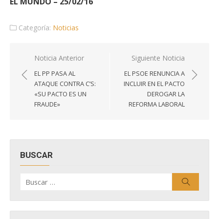
EL MUNDO – 25/02/16
Categoría:
Noticias
Navegación
Noticia Anterior
Siguiente Noticia
de
EL PP PASA AL
EL PSOE RENUNCIA A
entradas
ATAQUE CONTRA C’S:
INCLUIR EN EL PACTO
«SU PACTO ES UN
DEROGAR LA
FRAUDE»
REFORMA LABORAL
BUSCAR
Buscar
Buscar
por: