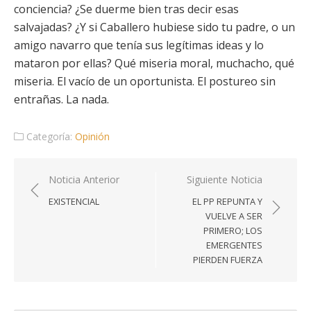
conciencia? ¿Se duerme bien tras decir esas
salvajadas? ¿Y si Caballero hubiese sido tu padre, o un
amigo navarro que tenía sus legítimas ideas y lo
mataron por ellas? Qué miseria moral, muchacho, qué
miseria. El vacío de un oportunista. El postureo sin
entrañas. La nada.
Categoría:
Opinión
Navegación
Noticia Anterior
Siguiente Noticia
de
EXISTENCIAL
EL PP REPUNTA Y
entradas
VUELVE A SER
PRIMERO; LOS
EMERGENTES
PIERDEN FUERZA