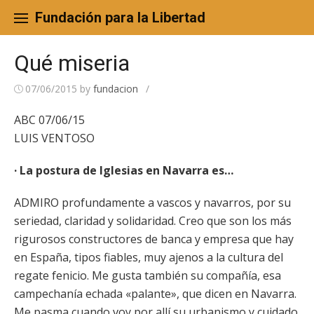
Skip
to
Fundación para la Libertad
content
Qué miseria
07/06/2015
by
fundacion
/
ABC 07/06/15
LUIS VENTOSO
· La postura de Iglesias en Navarra es…
ADMIRO profundamente a vascos y navarros, por su
seriedad, claridad y solidaridad. Creo que son los más
rigurosos constructores de banca y empresa que hay
en España, tipos fiables, muy ajenos a la cultura del
regate fenicio. Me gusta también su compañía, esa
campechanía echada «palante», que dicen en Navarra.
Me pasma cuando voy por allí su urbanismo y cuidado