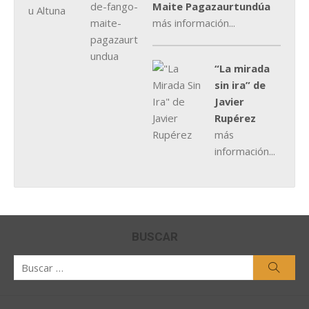
Maite Pagazaurtundúa
más información...
“La mirada
sin ira” de
Javier
Rupérez
más
información...
BUSCAR
Buscar
Busca
por: