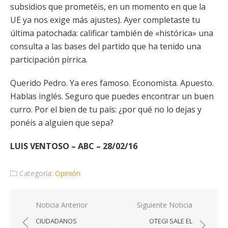
subsidios que prometéis, en un momento en que la
UE ya nos exige más ajustes). Ayer completaste tu
última patochada: calificar también de «histórica» una
consulta a las bases del partido que ha tenido una
participación pírrica.
Querido Pedro. Ya eres famoso. Economista. Apuesto.
Hablas inglés. Seguro que puedes encontrar un buen
curro. Por el bien de tu país: ¿por qué no lo dejas y
ponéis a alguien que sepa?
LUIS VENTOSO – ABC – 28/02/16
Categoría:
Opinión
Navegación
Noticia Anterior
Siguiente Noticia
de
CIUDADANOS
OTEGI SALE EL