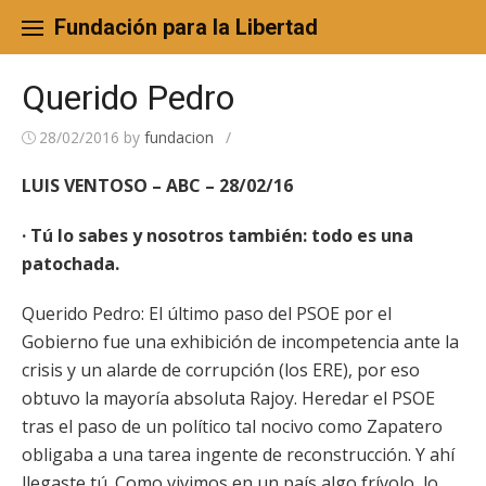
Skip
to
Fundación para la Libertad
content
Querido Pedro
28/02/2016
by
fundacion
/
LUIS VENTOSO – ABC – 28/02/16
· Tú lo sabes y nosotros también: todo es una
patochada.
Querido Pedro: El último paso del PSOE por el
Gobierno fue una exhibición de incompetencia ante la
crisis y un alarde de corrupción (los ERE), por eso
obtuvo la mayoría absoluta Rajoy. Heredar el PSOE
tras el paso de un político tal nocivo como Zapatero
obligaba a una tarea ingente de reconstrucción. Y ahí
llegaste tú. Como vivimos en un país algo frívolo, lo