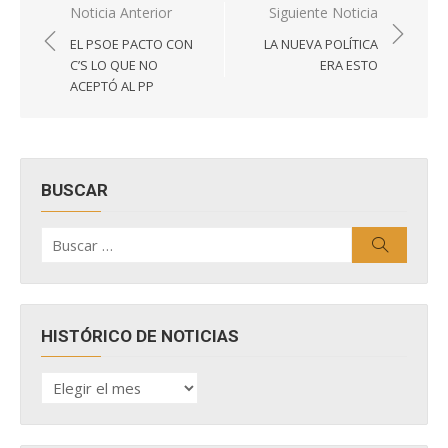
Navegación
Noticia Anterior
Siguiente Noticia
de
EL PSOE PACTO CON
LA NUEVA POLÍTICA
entradas
C’S LO QUE NO
ERA ESTO
ACEPTÓ AL PP
BUSCAR
Buscar
Buscar
por:
HISTÓRICO DE NOTICIAS
HISTÓRICO
DE
NOTICIAS