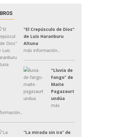
IBROS
"El Crepúsculo de Dios"
de Luis Haranburu
Altuna
más información...
"Lluvia de
Fango” de
Maite
Pagazaurt
undúa
más
formación...
“La mirada sin ira” de