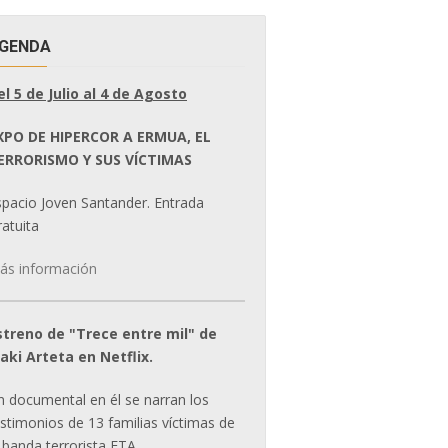
GENDA
el 5 de Julio al 4 de Agosto
XPO DE HIPERCOR A ERMUA, EL
ERRORISMO Y SUS VÍCTIMAS
spacio Joven Santander. Entrada
atuita
ás información
streno de "Trece entre mil" de
ñaki Arteta en Netflix.
n documental en él se narran los
estimonios de 13 familias víctimas de
 banda terrorista ETA.