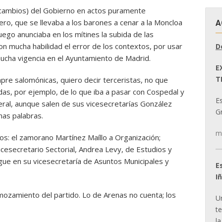
 cambios) del Gobierno en actos puramente
ero, que se llevaba a los barones a cenar a la Moncloa
A
luego anunciaba en los mítines la subida de las
on mucha habilidad el error de los contextos, por usar
D
ucha vigencia en el Ayuntamiento de Madrid.
E
T
mpre salomónicas, quiero decir terceristas, no que
udas, por ejemplo, de lo que iba a pasar con Cospedal y
E
eral, aunque salen de sus vicesecretarías González
Gr
nas palabras.
m
ios: el zamorano Martínez Maíllo a Organización;
cesecretario Sectorial, Andrea Levy, de Estudios y
gue en su vicesecretaría de Asuntos Municipales y
E
I
ozamiento del partido. Lo de Arenas no cuenta; los
U
t
la