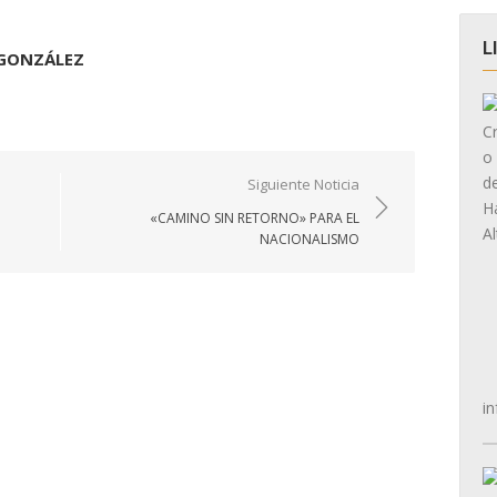
L
 GONZÁLEZ
Siguiente Noticia
«CAMINO SIN RETORNO» PARA EL
NACIONALISMO
in