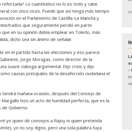
 reforzada? Lo cuantitativo no lo es todo y cabe
neral con cinco vices. Puede que así tenga más tiempo
m
oposición en el Parlamento de Castilla-La Mancha y
ministrados que seguramente perdió en parte
 que en su opinión debía emplear en Toledo, más
ida, dicho sea sin ánimo de señalar.
N
s en el partido hasta las elecciones y eso parece
L
 Gabinete, Jorge Moragas, como director de la
e
na suave ciaboga argumental. Dijo crisis y dijo
-
como causas principales de la desafección ciudadana el
I
ví
no tendrá mañana ocasión, después del Consejo de
o Margallo hizo un acto de humildad perfecta, que es la
s de Gobierno.
eré yo quien dé consejos a Rajoy ni quien pretenda
dente), yo no soy digno, pero una sola palabra tuya