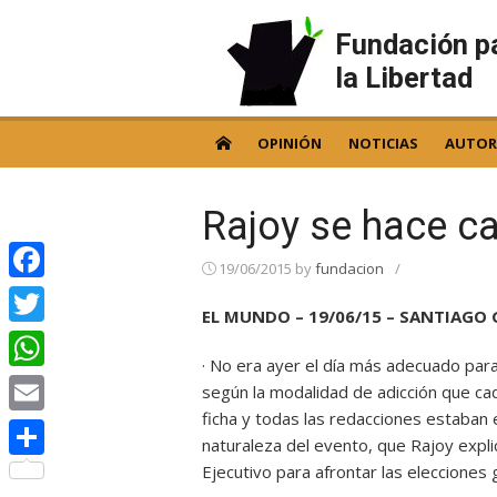
Skip
to
Fundación p
content
la Libertad
OPINIÓN
NOTICIAS
AUTOR
Rajoy se hace c
19/06/2015
by
fundacion
/
Facebook
EL MUNDO – 19/06/15 – SANTIAGO
Twitter
· No era ayer el día más adecuado par
WhatsApp
según la modalidad de adicción que cad
ficha y todas las redacciones estaban
Email
naturaleza del evento, que Rajoy expl
Ejecutivo para afrontar las elecciones 
Compartir