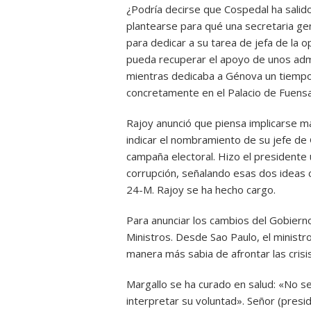
¿Podría decirse que Cospedal ha salido
plantearse para qué una secretaria ge
para dedicar a su tarea de jefa de la 
pueda recuperar el apoyo de unos ad
mientras dedicaba a Génova un tiempo
concretamente en el Palacio de Fuensal
Rajoy anunció que piensa implicarse má
indicar el nombramiento de su jefe de
campaña electoral. Hizo el presidente u
corrupción, señalando esas dos ideas 
24-M. Rajoy se ha hecho cargo.
Para anunciar los cambios del Gobier
Ministros. Desde Sao Paulo, el ministr
manera más sabia de afrontar las crisi
Margallo se ha curado en salud: «No s
interpretar su voluntad». Señor (presi