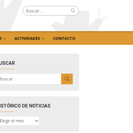
Buscar
Buscar
por:
E
ACTIVIDADES
CONTACTO
USCAR
uscar
Buscar
r:
ISTÓRICO DE NOTICIAS
ISTÓRICO
E
OTICIAS