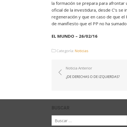
la formación se prepara para afrontar
oficial de la investidura, desde C’s se
regeneración y que en caso de que el 
de manifiesto que el PP no ha sumado
EL MUNDO – 26/02/16
Categoría:
Noticias
Navegación
Noticia Anterior
de
¿DE DERECHAS O DE IZQUIERDAS?
entradas
BUSCAR
Buscar
por: