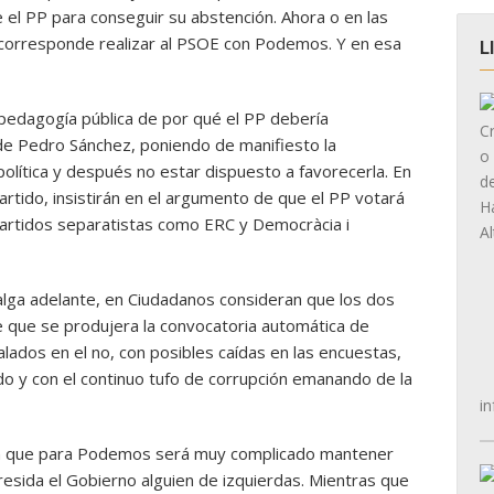
el PP para conseguir su abstención. Ahora o en las
corresponde realizar al PSOE con Podemos. Y en esa
L
pedagogía pública de por qué el PP debería
 de Pedro Sánchez, poniendo de manifiesto la
política y después no estar dispuesto a favorecerla. En
artido, insistirán en el argumento de que el PP votará
rtidos separatistas como ERC y Democràcia i
alga adelante, en Ciudadanos consideran que los dos
 que se produjera la convocatoria automática de
alados en el no, con posibles caídas en las encuestas,
do y con el continuo tufo de corrupción emanando de la
in
an que para Podemos será muy complicado mantener
esida el Gobierno alguien de izquierdas. Mientras que