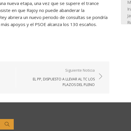
 una nueva etapa, una vez que se supere el trance
 insiste en que Rajoy no puede abanderar la
Rey abriera un nuevo periodo de consultas se pondría
 más apoyos y el PSOE alcanza los 130 escaños.
Siguiente Noticia
EL PP, DISPUESTO A LLEVAR AL TC LOS
PLAZOS DEL PLENO
Buscar