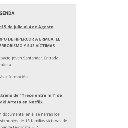
GENDA
el 5 de Julio al 4 de Agosto
XPO DE HIPERCOR A ERMUA, EL
ERRORISMO Y SUS VÍCTIMAS
spacio Joven Santander. Entrada
atuita
ás información
streno de "Trece entre mil" de
ñaki Arteta en Netflix.
n documental en él se narran los
estimonios de 13 familias víctimas de
 banda terrorista ETA.