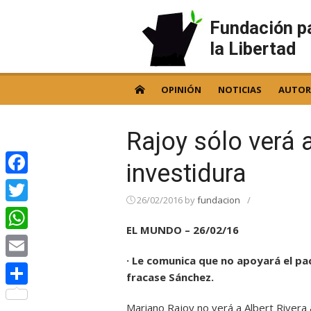
Skip
to
Fundación p
content
la Libertad
OPINIÓN
NOTICIAS
AUTOR
Rajoy sólo verá 
investidura
Facebook
26/02/2016
by
fundacion
/
Twitter
EL MUNDO – 26/02/16
WhatsApp
· Le comunica que no apoyará el pa
Email
fracase Sánchez.
Compartir
Mariano Rajoy no verá a Albert Rivera 