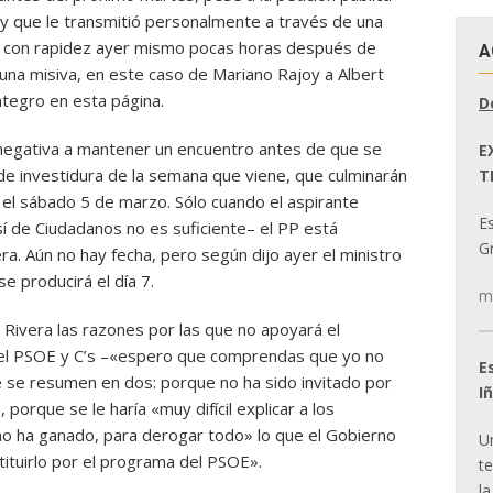
 y que le transmitió personalmente a través de una
do con rapidez ayer mismo pocas horas después de
A
una misiva, en este caso de Mariano Rajoy a Albert
ntegro en esta página.
D
a negativa a mantener un encuentro antes de que se
E
de investidura de la semana que viene, que culminarán
T
 el sábado 5 de marzo. Sólo cuando el aspirante
E
 sí de Ciudadanos no es suficiente– el PP está
Gr
ra. Aún no hay fecha, pero según dijo ayer el ministro
se producirá el día 7.
m
 Rivera las razones por las que no apoyará el
el PSOE y C’s –«espero que comprendas que yo no
E
 se resumen en dos: porque no ha sido invitado por
I
porque se le haría «muy difícil explicar a los
no ha ganado, para derogar todo» lo que el Gobierno
U
stituirlo por el programa del PSOE».
t
la