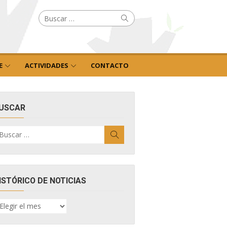
Buscar
Buscar
por:
E
ACTIVIDADES
CONTACTO
USCAR
uscar
Buscar
r:
ISTÓRICO DE NOTICIAS
ISTÓRICO
E
OTICIAS