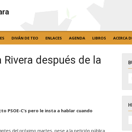
ara
ES
DIVÁN DE TEO
ENLACES
AGENDA
LIBROS
ACERCA D
a Rivera después de la
B
B
po
H
cto PSOE-C’s pero le insta a hablar cuando
H
D
N
antes del próximo martes, pese a la petición pública