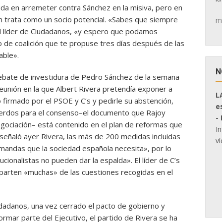
duda en arremeter contra Sánchez en la misiva, pero en
en trata como un socio potencial. «Sabes que siempre
m
 al líder de Ciudadanos, «y espero que podamos
o de coalición que te propuse tres días después de las
able».
N
ebate de investidura de Pedro Sánchez de la semana
eunión en la que Albert Rivera pretendía exponer a
L
firmado por el PSOE y C’s y pedirle su abstención,
e
uerdos para el consenso–el documento que Rajoy
-
gociación– está contenido en el plan de reformas que
I
 señaló ayer Rivera, las más de 200 medidas incluidas
ví
demandas que la sociedad española necesita», por lo
cionalistas no pueden dar la espalda». El líder de C’s
parten «muchas» de las cuestiones recogidas en el
dadanos, una vez cerrado el pacto de gobierno y
formar parte del Ejecutivo, el partido de Rivera se ha