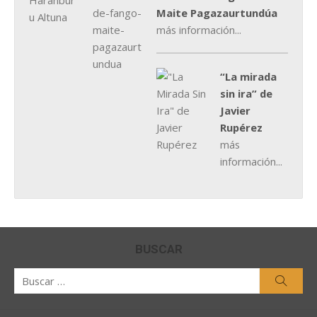
Maite Pagazaurtundúa
más información...
“La mirada
sin ira” de
Javier
Rupérez
más
información...
BUSCAR
Buscar
Busca
por: