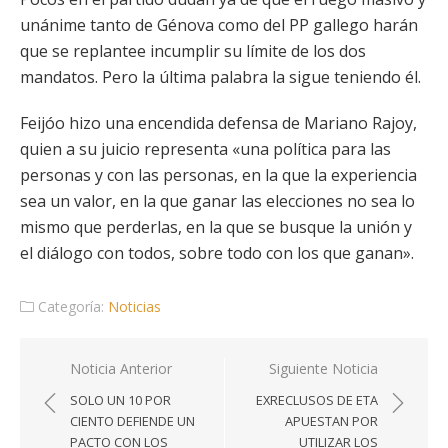
unánime tanto de Génova como del PP gallego harán
que se replantee incumplir su límite de los dos
mandatos. Pero la última palabra la sigue teniendo él.
Feijóo hizo una encendida defensa de Mariano Rajoy,
quien a su juicio representa «una política para las
personas y con las personas, en la que la experiencia
sea un valor, en la que ganar las elecciones no sea lo
mismo que perderlas, en la que se busque la unión y
el diálogo con todos, sobre todo con los que ganan».
Categoría:
Noticias
Navegación
Noticia Anterior
Siguiente Noticia
de
SOLO UN 10 POR
EXRECLUSOS DE ETA
entradas
CIENTO DEFIENDE UN
APUESTAN POR
PACTO CON LOS
UTILIZAR LOS