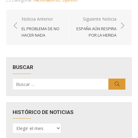
Navegación
Noticia Anterior
Siguiente Noticia
de
EL PROBLEMA DE NO
ESPAÑA AÚN RESPIRA
entradas
HACER NADA
POR LA HERIDA
BUSCAR
Buscar
Buscar
por:
HISTÓRICO DE NOTICIAS
HISTÓRICO
DE
NOTICIAS