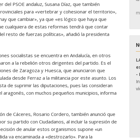
der del PSOE andaluz, Susana Díaz, que también
provinciales para «vertebrar y cohesionar el territorio»,
m
hay que cambiar», ya que «es lógico que haya que
que cualquiera de estas reformas tendrá que contar
l resto de fuerzas políticas», añadió la presidenta
N
nes socialistas se encuentra en Andalucía, en otros
L
ron a la rebelión otros dirigentes del partido. Es el
e
ciones de Zaragoza y Huesca, que anunciaron que
-
lada desde Ferraz a la militancia por este asunto. Los
I
a de suprimir las diputaciones, pues las consideran
ví
 el aragonés, con muchos pequeños municipios, informa
ción de Cáceres, Rosario Cordero, también anunció que
r su partido con Ciudadanos, al incluir la supresión de
 decisión de anular estos organismos supone «un
dida va encaminada a «destrozarlo». Para la