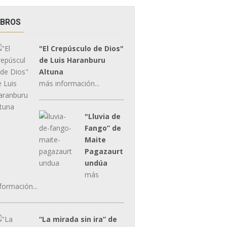
IBROS
"El Crepúsculo de Dios"
de Luis Haranburu
Altuna
más información...
"Lluvia de
Fango” de
Maite
Pagazaurt
undúa
más
formación...
“La mirada sin ira” de