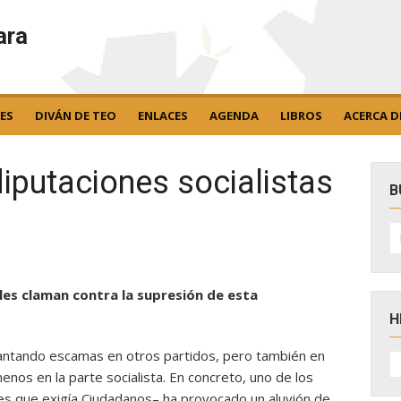
ara
ES
DIVÁN DE TEO
ENLACES
AGENDA
LIBROS
ACERCA D
diputaciones socialistas
B
B
po
les claman contra la supresión de esta
H
vantando escamas en otros partidos, pero también en
H
D
enos en la parte socialista. En concreto, uno de los
N
nes que exigía Ciudadanos– ha provocado un aluvión de