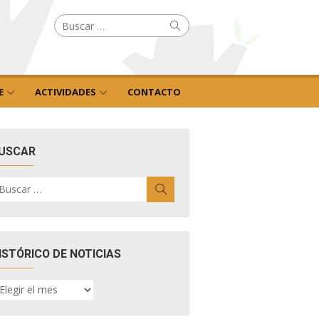
Buscar
Buscar
por:
E
ACTIVIDADES
CONTACTO
USCAR
uscar
Buscar
r:
ISTÓRICO DE NOTICIAS
ISTÓRICO
E
OTICIAS