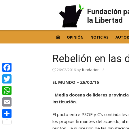
Skip
to
Fundación p
content
la Libertad
OPINIÓN
NOTICIAS
AUTOR
Rebelión en las 
26/02/2016
by
fundacion
/
Facebook
EL MUNDO – 26/02/16
Twitter
· Media docena de líderes provincia
WhatsApp
institución.
Email
El pacto entre PSOE y C’s continúa le
los propios firmantes del acuerdo, al m
Compartir
puntos –la supresión de las diputacio