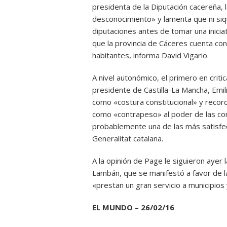
presidenta de la Diputación cacereña, 
desconocimiento» y lamenta que ni siqu
diputaciones antes de tomar una iniciat
que la provincia de Cáceres cuenta co
habitantes, informa David Vigario.
A nivel autonómico, el primero en crit
presidente de Castilla-La Mancha, Emili
como «costura constitucional» y reco
como «contrapeso» al poder de las c
probablemente una de las más satisfec
Generalitat catalana.
A la opinión de Page le siguieron ayer
Lambán, que se manifestó a favor de l
«prestan un gran servicio a municipios
EL MUNDO – 26/02/16