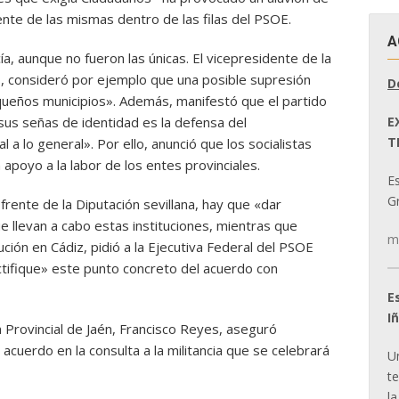
ente de las mismas dentro de las filas del PSOE.
A
a, aunque no fueron las únicas. El vicepresidente de la
, consideró por ejemplo que una posible supresión
D
queños municipios». Además, manifestó que el partido
E
 sus señas de identidad es la defensa del
T
 a lo general». Por ello, anunció que los socialistas
poyo a la labor de los entes provinciales.
E
Gr
frente de la Diputación sevillana, hay que «dar
que llevan a cabo estas instituciones, mientras que
m
ución en Cádiz, pidió a la Ejecutiva Federal del PSOE
ctifique» este punto concreto del acuerdo con
E
I
n Provincial de Jaén, Francisco Reyes, aseguró
acuerdo en la consulta a la militancia que se celebrará
U
t
la