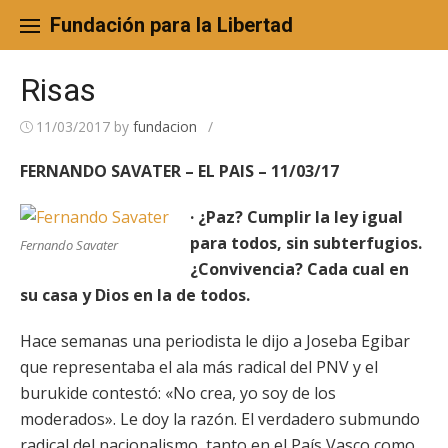
Skip
to
Fundación para la Libertad
content
Risas
11/03/2017
by
fundacion
/
FERNANDO SAVATER – EL PAIS – 11/03/17
· ¿Paz? Cumplir la ley igual
para todos, sin subterfugios.
Fernando Savater
¿Convivencia? Cada cual en
su casa y Dios en la de todos.
Hace semanas una periodista le dijo a Joseba Egibar
que representaba el ala más radical del PNV y el
burukide contestó: «No crea, yo soy de los
moderados». Le doy la razón. El verdadero submundo
radical del nacionalismo, tanto en el País Vasco como