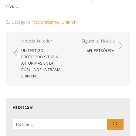
risa…
Categoría:
nacionalismo
,
Opinión
Navegación
Noticia Anterior
Siguiente Noticia
de
UN TESTIGO
«EL PETRÓLEO»
entradas
PROTEGIDO SITÚA A
ARTUR MAS EN LA
CÚPULA DE LA TRAMA
CRIMINAL
BUSCAR
Buscar
Buscar
por: