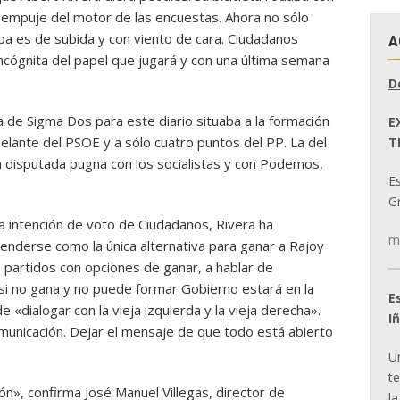
el empuje del motor de las encuestas. Ahora no sólo
pa es de subida y con viento de cara. Ciudadanos
A
 incógnita del papel que jugará y con una última semana
D
 de Sigma Dos para este diario situaba a la formación
E
lante del PSOE y a sólo cuatro puntos del PP. La del
T
a disputada pugna con los socialistas y con Podemos,
E
Gr
a intención de voto de Ciudadanos, Rivera ha
m
nderse como la única alternativa para ganar a Rajoy
s partidos con opciones de ganar, a hablar de
 si no gana y no puede formar Gobierno estará en la
E
 «dialogar con la vieja izquierda y la vieja derecha».
I
omunicación. Dejar el mensaje de que todo está abierto
U
t
n», confirma José Manuel Villegas, director de
la