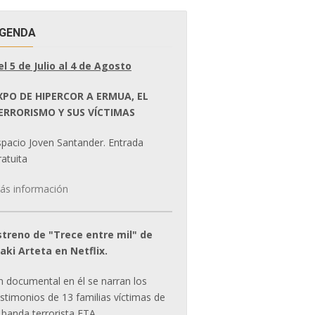
GENDA
el 5 de Julio al 4 de Agosto
XPO DE HIPERCOR A ERMUA, EL
ERRORISMO Y SUS VÍCTIMAS
spacio Joven Santander. Entrada
atuita
ás información
streno de "Trece entre mil" de
ñaki Arteta en Netflix.
n documental en él se narran los
estimonios de 13 familias víctimas de
 banda terrorista ETA.