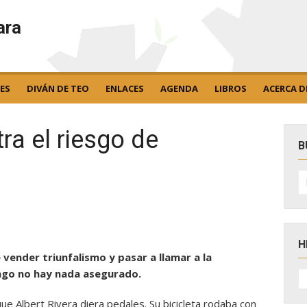
ara
ES
DIVÁN DE TEO
ENLACES
AGENDA
LIBROS
ACERCA D
ra el riesgo de
B
B
po
H
 vender triunfalismo y pasar a llamar a la
H
ingo no hay nada asegurado.
D
N
e Albert Rivera diera pedales. Su bicicleta rodaba con