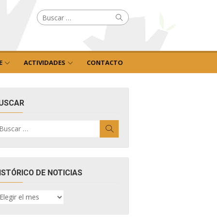
Buscar
Buscar
por:
E
ACTIVIDADES
CONTACTO
USCAR
uscar
Buscar
r:
ISTÓRICO DE NOTICIAS
ISTÓRICO
E
OTICIAS