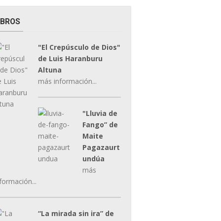
IBROS
"El Crepúsculo de Dios"
de Luis Haranburu
Altuna
más información...
"Lluvia de
Fango” de
Maite
Pagazaurt
undúa
más
formación...
“La mirada sin ira” de