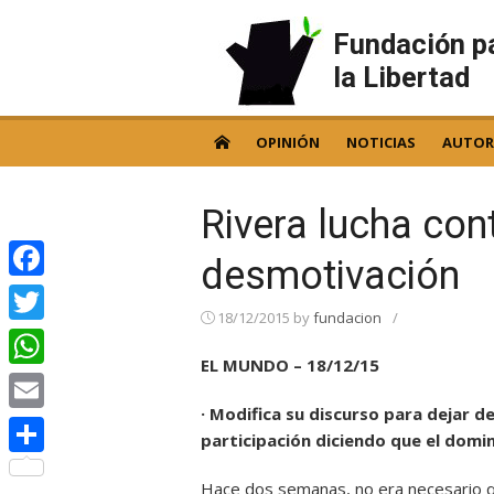
Skip
to
Fundación p
content
la Libertad
OPINIÓN
NOTICIAS
AUTOR
Rivera lucha cont
desmotivación
Facebook
18/12/2015
by
fundacion
/
Twitter
EL MUNDO – 18/12/15
WhatsApp
· Modifica su discurso para dejar de
Email
participación diciendo que el dom
Compartir
Hace dos semanas, no era necesario qu