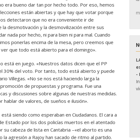
o era bueno dar tan por hecho todo. Por eso, hemos
elecciones están abiertas y que hay que votar porque
m
nos detectaron que no era conveniente ir de
e la desmotivación y la desmovilización entre sus
ar nada por hecho, ni para bien ni para mal. Cuando
simos ponerlas encima de la mesa, pero creemos que
N
ver que todo está abierto para el domingo».
L
o está en juego. «Nuestros datos dicen que el PP
e
l 30% del voto. Por tanto, todo está abierto y puede
-
ario Villegas. «No se nos está haciendo larga la
I
 promoción de propuestas y programa. Fue una
ví
cas y discusiones sobre algunas de nuestras medidas.
hablar de valores, de sueños e ilusión».
está siendo como esperaban en Ciudadanos. El cara a
 de Estado por los dos policías muertos en el atentado
r su cabeza de lista en Cantabria –«el aborto es una
 o la agresión a Rajoy han sacado de ritmo al partido.