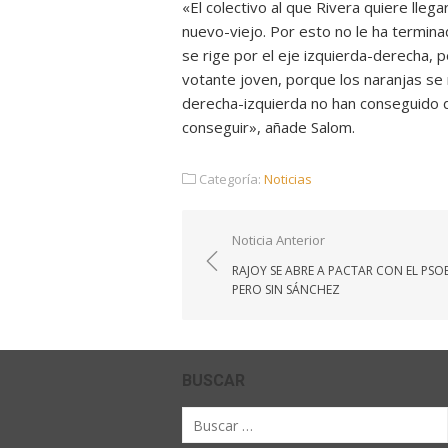
«El colectivo al que Rivera quiere lle
nuevo-viejo. Por esto no le ha termina
se rige por el eje izquierda-derecha, p
votante joven, porque los naranjas se
derecha-izquierda no han conseguido d
conseguir», añade Salom.
Categoría:
Noticias
Navegación
Noticia Anterior
de
RAJOY SE ABRE A PACTAR CON EL PSO
entradas
PERO SIN SÁNCHEZ
BUSCAR
Buscar
por: