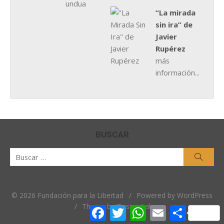
“La mirada
sin ira” de
Javier
Rupérez
más
información...
BUSCAR
Buscar
Busca
por:
© 2026 Fundación para la Libertad
/
Powered by WordPress
/
Theme by Design Lab
Facebook
Twitter
WhatsApp
Email
Comparti