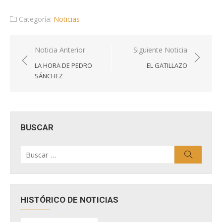
Categoría:
Noticias
Navegación
Noticia Anterior
Siguiente Noticia
de
LA HORA DE PEDRO
EL GATILLAZO
entradas
SÁNCHEZ
BUSCAR
Buscar
Buscar
por:
HISTÓRICO DE NOTICIAS
HISTÓRICO