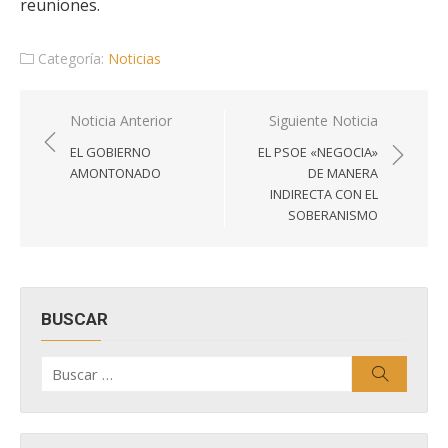
reuniones.
Categoría:
Noticias
Navegación
Noticia Anterior
Siguiente Noticia
de
EL GOBIERNO
EL PSOE «NEGOCIA»
entradas
AMONTONADO
DE MANERA
INDIRECTA CON EL
SOBERANISMO
BUSCAR
Buscar
Buscar
por: