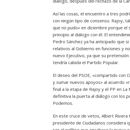
diálogo, después del rechazo de la Cám
Así las cosas, el encuentro a tres podr
con ningún tipo de consenso. Rajoy, ta
que no pudo» en diciembre porque el 
principio al diálogo con él. El entendi
Pedro Sánchez ya ha anticipado que si
relativos al Gobierno en funciones y n
nuevo Ejecutivo, ya que su pretensión 
tendría cabida el Partido Popular.
El deseo del PSOE, «compartido con C
y sumar nuevos apoyos» al acuerdo «
final a la etapa de Rajoy y el PP en La
definitiva la puerta al diálogo con los
Podemos.
En este cruce de vetos, Albert Rivera t
presidente de Ciudadanos considera q
ser el político que encabece la nueva e