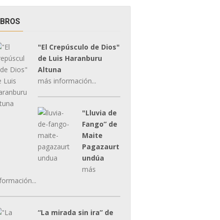
IBROS
"El Crepúsculo de Dios"
de Luis Haranburu
Altuna
más información...
"Lluvia de
Fango” de
Maite
Pagazaurt
undúa
más
formación...
“La mirada sin ira” de