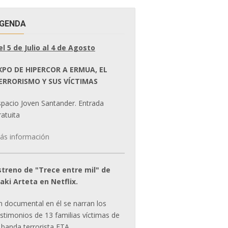
GENDA
el 5 de Julio al 4 de Agosto
XPO DE HIPERCOR A ERMUA, EL
ERRORISMO Y SUS VÍCTIMAS
spacio Joven Santander. Entrada
atuita
ás información
streno de "Trece entre mil" de
ñaki Arteta en Netflix.
n documental en él se narran los
estimonios de 13 familias víctimas de
 banda terrorista ETA.