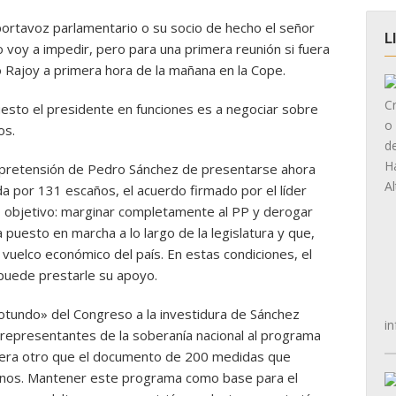
portavoz parlamentario o su socio de hecho el señor
L
o voy a impedir, pero para una primera reunión si fuera
 Rajoy a primera hora de la mañana en la Cope.
uesto el presidente en funciones es a negociar sobre
os.
la pretensión de Pedro Sánchez de presentarse ahora
a por 131 escaños, el acuerdo firmado por el líder
ico objetivo: marginar completamente al PP y derogar
puesto en marcha a lo largo de la legislatura y que,
 vuelco económico del país. En estas condiciones, el
puede prestarle su apoyo.
otundo» del Congreso a la investidura de Sánchez
in
 representantes de la soberanía nacional al programa
 era otro que el documento de 200 medidas que
danos. Mantener este programa como base para el