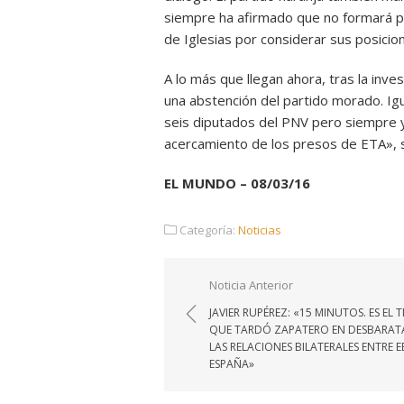
siempre ha afirmado que no formará pa
de Iglesias por considerar sus posicio
A lo más que llegan ahora, tras la inves
una abstención del partido morado. Ig
seis diputados del PNV pero siempre y
acercamiento de los presos de ETA», s
EL MUNDO – 08/03/16
Categoría:
Noticias
Navegación
Noticia Anterior
de
JAVIER RUPÉREZ: «15 MINUTOS. ES EL 
entradas
QUE TARDÓ ZAPATERO EN DESBARAT
LAS RELACIONES BILATERALES ENTRE E
ESPAÑA»