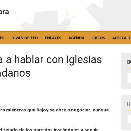
ara
ES
DIVÁN DE TEO
ENLACES
AGENDA
LIBROS
ACERCA D
 a hablar con Iglesias
B
dadanos
B
po
H
ra mientras que Rajoy se abre a negociar, aunque
H
D
N
 el tejado de los partidos instándoles a seguir