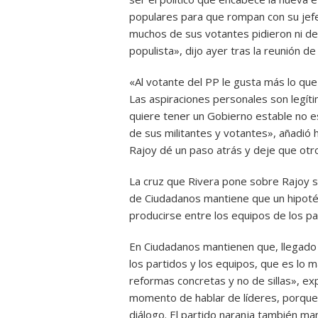
populares para que rompan con su jefe
muchos de sus votantes pidieron ni d
populista», dijo ayer tras la reunión de
«Al votante del PP le gusta más lo qu
Las aspiraciones personales son legíti
quiere tener un Gobierno estable no es 
de sus militantes y votantes», añadió 
Rajoy dé un paso atrás y deje que otro
La cruz que Rivera pone sobre Rajoy se
de Ciudadanos mantiene que un hipoté
producirse entre los equipos de los par
En Ciudadanos mantienen que, llegado e
los partidos y los equipos, que es lo 
reformas concretas y no de sillas», exp
momento de hablar de líderes, porque ni
diálogo. El partido naranja también ma