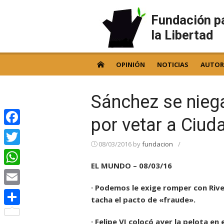
Skip
to
Fundación p
content
la Libertad
OPINIÓN
NOTICIAS
AUTOR
Sánchez se niega
por vetar a Ciu
Facebook
08/03/2016
by
fundacion
/
Twitter
EL MUNDO – 08/03/16
WhatsApp
· Podemos le exige romper con Rive
Email
tacha el pacto de «fraude».
Compartir
· Felipe VI colocó ayer la pelota en