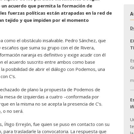
 un acuerdo que permita la formación de
les fuerzas políticas están atrapadas en la red de
A
an tejido y que impiden por el momento
D
a como el obstáculo insalvable. Pedro Sánchez, que
E
30 escaños que suma su grupo con el de Rivera,
T
 formación naranja es definitivo y exige acudir con él
E
con el acuerdo suscrito entre ambos como base
Gr
 la posibilidad de abrir el diálogo con Podemos, una
con C’s.
m
ha rechazado de plano la propuesta de Podemos de
ada mesa de izquierdas a cuatro –conformada por
E
e en la misma no se acepta la presencia de C’s.
I
, o no será.
U
 Íñigo Errejón, fue quien se puso en contacto con su
t
para trasladarle la convocatoria. La respuesta que
la