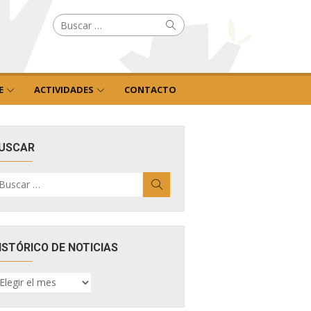
Buscar
Buscar
por:
E
ACTIVIDADES
CONTACTO
USCAR
uscar
Buscar
r:
ISTÓRICO DE NOTICIAS
ISTÓRICO
E
OTICIAS