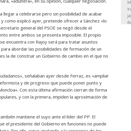
ara, «adultera», en su opinión, cualquier negociación.
ía llegar a celebrarse pero sin posibilidad de acabar
l y como explicó ayer, pretende ofrecer a Sánchez «lo
secretario general del PSOE se negó desde el
miento entre ambos se presenta imposible. El propio
 se encuentra con Rajoy será para tratar asuntos
o para abordar las posibilidades de formación de un
es la de construir un Gobierno de cambio en el que no
iudadanos», señalaban ayer desde Ferraz, es «ampliar
reformista y de progreso que puede poner punto y
 Moncloa». Con esta última afirmación cierran de forma
 populares, y con la primera, impiden la aproximación de
ambién mantiene el suyo ante el líder del PP. El
ue el presidente del Gobierno en funciones no puede
tapa. Por ello, sigue apelando a la conciencia de los