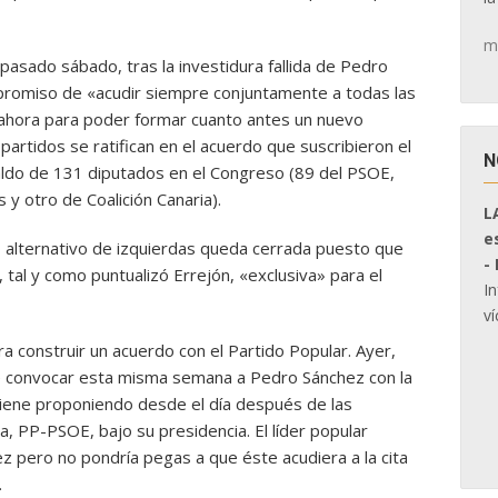
m
 pasado sábado, tras la investidura fallida de Pedro
promiso de «acudir siempre conjuntamente a todas las
 ahora para poder formar cuanto antes un nuevo
artidos se ratifican en el acuerdo que suscribieron el
N
aldo de 131 diputados en el Congreso (89 del PSOE,
y otro de Coalición Canaria).
L
e
o alternativo de izquierdas queda cerrada puesto que
-
, tal y como puntualizó Errejón, «exclusiva» para el
I
ví
 construir un acuerdo con el Partido Popular. Ayer,
e convocar esta misma semana a Pedro Sánchez con la
 viene proponiendo desde el día después de las
na, PP-PSOE, bajo su presidencia. El líder popular
z pero no pondría pegas a que éste acudiera a la cita
.