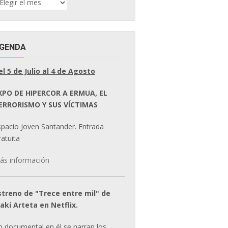
E
OTICIAS
GENDA
el 5 de Julio al 4 de Agosto
XPO DE HIPERCOR A ERMUA, EL
ERRORISMO Y SUS VÍCTIMAS
spacio Joven Santander. Entrada
atuita
ás información
streno de "Trece entre mil" de
ñaki Arteta en Netflix.
n documental en él se narran los