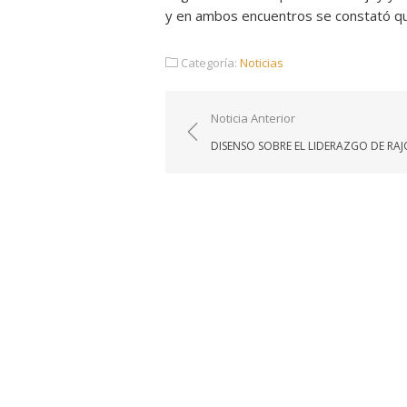
y en ambos encuentros se constató que
Categoría:
Noticias
Navegación
Noticia Anterior
de
DISENSO SOBRE EL LIDERAZGO DE RAJ
entradas