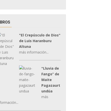
IBROS
"El Crepúsculo de Dios"
de Luis Haranburu
Altuna
más información...
"Lluvia de
Fango” de
Maite
Pagazaurt
undúa
más
formación...