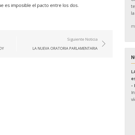
 es imposible el pacto entre los dos.
t
la
m
Siguiente Noticia
OY
LA NUEVA ORATORIA PARLAMENTARIA
N
L
e
-
I
ví