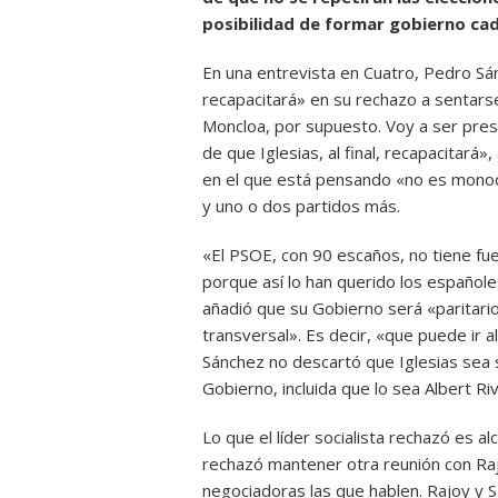
posibilidad de formar gobierno cad
En una entrevista en Cuatro, Pedro S
recapacitará» en su rechazo a sentar
Moncloa, por supuesto. Voy a ser pres
de que Iglesias, al final, recapacitará
en el que está pensando «no es monocol
y uno o dos partidos más.
«El PSOE, con 90 escaños, no tiene fu
porque así lo han querido los españoles
añadió que su Gobierno será «paritari
transversal». Es decir, «que puede ir a
Sánchez no descartó que Iglesias sea s
Gobierno, incluida que lo sea Albert Ri
Lo que el líder socialista rechazó es a
rechazó mantener otra reunión con Raj
negociadoras las que hablen. Rajoy y 