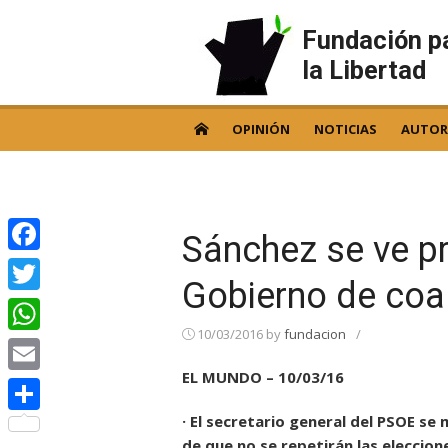
Skip
to
Fundación p
content
la Libertad
OPINIÓN
NOTICIAS
AUTOR
Sánchez se ve p
Facebook
Gobierno de coal
Twitter
10/03/2016
by
fundacion
/
WhatsApp
EL MUNDO – 10/03/16
Email
· El secretario general del PSOE s
Compartir
de que no se repetirán las eleccion