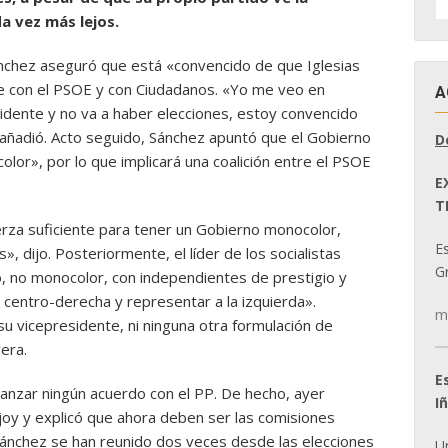
D
a vez más lejos.
N
ánchez aseguró que está «convencido de que Iglesias
se con el PSOE y con Ciudadanos. «Yo me veo en
A
idente y no va a haber elecciones, estoy convencido
», añadió. Acto seguido, Sánchez apuntó que el Gobierno
D
or», por lo que implicará una coalición entre el PSOE
E
T
erza suficiente para tener un Gobierno monocolor,
E
», dijo. Posteriormente, el líder de los socialistas
Gr
o, no monocolor, con independientes de prestigio y
l centro-derecha y representar a la izquierda».
m
u vicepresidente, ni ninguna otra formulación de
vera.
E
lcanzar ningún acuerdo con el PP. De hecho, ayer
I
oy y explicó que ahora deben ser las comisiones
Sánchez se han reunido dos veces desde las elecciones
U