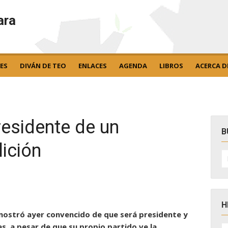
ara
ES
DIVÁN DE TEO
ENLACES
AGENDA
LIBROS
ACERCA D
residente de un
B
ición
B
po
H
e mostró ayer convencido de que será presidente y
H
es, a pesar de que su propio partido ve la