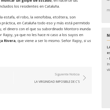
n
montar un golpe de Estado
, en hacerse las
incluidos los residentes en Cataluña.
m
 la estafa, el robo, la xenofobia, etcétera, son
a práctica, en Cataluña todo eso y más está permitido
y, el dinero con el que su subordinado Montoro inunda
 Rajoy, ya que no les hace ni caso a los suyos en
N
ga Rivera
, que viene a ser lo mismo. Señor Rajoy,
si us
L
e
-
I
ví
Siguiente Noticia
LA VIRGINIDAD IMPOSIBLE DE C´S