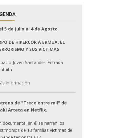
GENDA
el 5 de Julio al 4 de Agosto
XPO DE HIPERCOR A ERMUA, EL
ERRORISMO Y SUS VÍCTIMAS
spacio Joven Santander. Entrada
atuita
ás información
streno de "Trece entre mil" de
ñaki Arteta en Netflix.
n documental en él se narran los
estimonios de 13 familias víctimas de
 banda terrorista ETA.