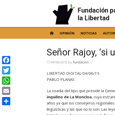
Skip
to
Fundación p
content
la Libertad
OPINIÓN
NOTICIAS
AUTOR
Señor Rajoy, ‘si 
04/06/2015
by
fundacion
/
Facebook
LIBERTAD DIGITAL 04/06/15
Twitter
PABLO PLANAS
WhatsApp
La osadía del tipo que preside la Gene
inquilino de La Moncloa
, cuya estra
Email
años ya que los consejeros regionales 
lingüísticas y las que no lo son. Las l
Compartir