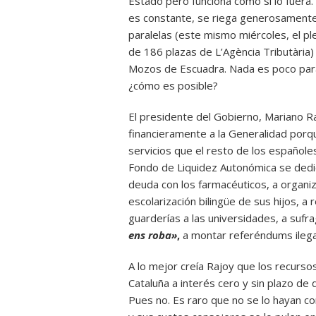
Estado pero funciona como si lo fuera.
es constante, se riega generosamente 
paralelas (este mismo miércoles, el p
de 186 plazas de L’Agència Tributària)
Mozos de Escuadra. Nada es poco para 
¿cómo es posible?
El presidente del Gobierno, Mariano Ra
financieramente a la Generalidad por
servicios que el resto de los españole
Fondo de Liquidez Autonómica se dedic
deuda con los farmacéuticos, a organiz
escolarización bilingüe de sus hijos, a 
guarderías a las universidades, a sufr
ens roba»
,
a montar referéndums ilegal
A lo mejor creía Rajoy que los recurso
Cataluña a interés cero y sin plazo de
Pues no. Es raro que no se lo hayan co