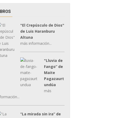
IBROS
"El Crepúsculo de Dios"
de Luis Haranburu
Altuna
más información...
"Lluvia de
Fango” de
Maite
Pagazaurt
undúa
más
formación...
“La mirada sin ira” de