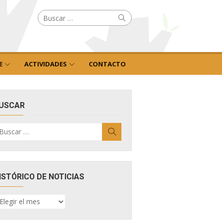
Buscar
Buscar
por:
E
ACTIVIDADES
CONTACTO
USCAR
uscar
Buscar
r:
ISTÓRICO DE NOTICIAS
ISTÓRICO
E
OTICIAS