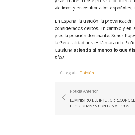
y sus cuates consejeros se lo pulen e
víctimas y en insultar a los españoles, 
En España, la traición, la prevaricación,
considerados delitos. En cambio y en l
y es la posición dominante. Señor Rajo
la Generalidad nos está matando. Señor
Cataluña
atienda al menos lo que di
plau
.
Categoría:
Opinión
Navegación
Noticia Anterior
de
EL MINISTRO DEL INTERIOR RECONOCE
entradas
DESCONFIANZA CON LOS MOSSOS