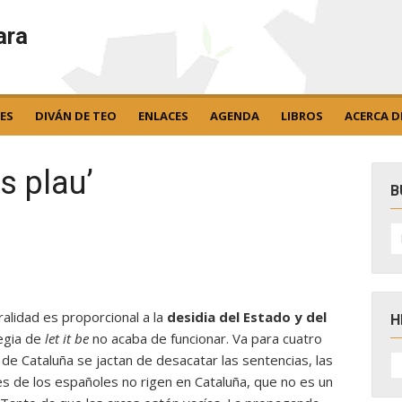
ara
ES
DIVÁN DE TEO
ENLACES
AGENDA
LIBROS
ACERCA D
us plau’
B
B
po
ralidad es proporcional a la
desidia del Estado y del
H
tegia de
let it be
no acaba de funcionar. Va para cuatro
H
de Cataluña se jactan de desacatar las sentencias, las
D
eyes de los españoles no rigen en Cataluña, que no es un
N