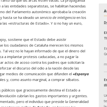
 Tanto da que las arcas estén vacías. La propaganda
a las entidades separatistas, se habilitan haciendas
A
leno del Parlamento autonómico aprobaba la creación
 y hasta se ha ideado un
servicio de inteligencia
en los
D
las «estructuras de Estado». Y si no hay un euro,
E
T
joy, sostiene que el Estado debe asistir
que los ciudadanos de Cataluña merecen los mismos
E
s. Tal vez no le hayan informado de que el dinero del
Gr
a a implantar protesis caducadas, a no pagar la
ar actos de acoso contra los padres que solicitan la
m
reforzar el discurso del odio a la nación desde las
agar medios de comunicación que difunden el
«Espanya
es y, como asunto marginal, a comprar silbatos.
E
I
s públicos que graciosamente destina el Estado a
U
 devolución cubrían los gastos importantes y urgentes.
t
mentado, pero el individuo que preside la Generalidad
la