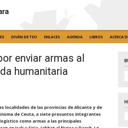
ara
ES
DIVÁN DE TEO
ENLACES
AGENDA
LIBROS
ACERCA D
por enviar armas al
B
da humanitaria
B
po
H
es localidades de las provincias de Alicante y de
H
tónoma de Ceuta, a siete presuntos integrantes
D
logístico como armas a las principales
N
an en Irak y Siria, Jabhat al Nusra y Daesh. Lo