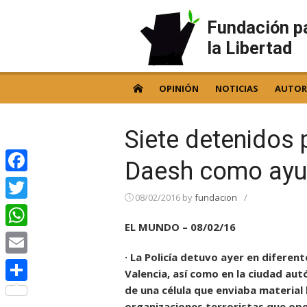
Skip
to
Fundación p
content
la Libertad
OPINIÓN
NOTICIAS
AUTOR
Siete detenidos 
Daesh como ayu
Facebook
08/02/2016
by
fundacion
/
Twitter
EL MUNDO – 08/02/16
WhatsApp
· La Policía detuvo ayer en diferent
Email
Valencia, así como en la ciudad au
de una célula que enviaba material 
Compartir
organizaciones terroristas que oper