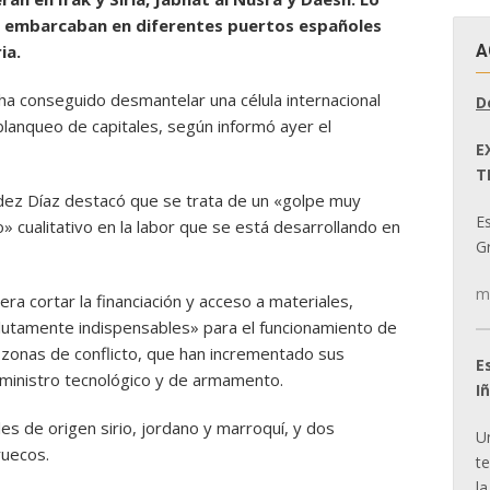
 embarcaban en diferentes puertos españoles
A
ia.
l ha conseguido desmantelar una célula internacional
D
 blanqueo de capitales, según informó ayer el
E
T
ndez Díaz destacó que se trata de un «golpe muy
E
 cualitativo en la labor que se está desarrollando en
Gr
m
era cortar la financiación y acceso a materiales,
utamente indispensables» para el funcionamiento de
 zonas de conflicto, que han incrementado sus
E
ministro tecnológico y de armamento.
I
es de origen sirio, jordano y marroquí, y dos
U
ruecos.
t
la