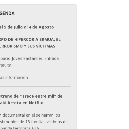
GENDA
el 5 de Julio al 4 de Agosto
XPO DE HIPERCOR A ERMUA, EL
ERRORISMO Y SUS VÍCTIMAS
spacio Joven Santander. Entrada
atuita
ás información
streno de "Trece entre mil" de
ñaki Arteta en Netflix.
n documental en él se narran los
estimonios de 13 familias víctimas de
 banda terrorista ETA.