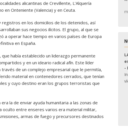
ocalidades alicantinas de Crevillente, L’Alquería
mo en Onteniente (Valencia) y en Ceuta.
m
registros en los domicilios de los detenidos, así
rollaban sus negocios ilícitos. El grupo, al que se
ó a operar hace tiempo en varios países de Europa
N
initiva en España.
L
o, que había establecido un liderazgo permanente
e
mpartidos y en un ideario radical afín. Este líder
-
d a través de un complejo empresarial que le permitía,
I
eferido material en contenedores cerrados, que tenían
ví
les y cuyo destino eran los grupos terroristas que
n era la de enviar ayuda humanitaria a las zonas de
a oculto entre enseres varios era material militar,
nsmisiones, armas de fuego y precursores destinados