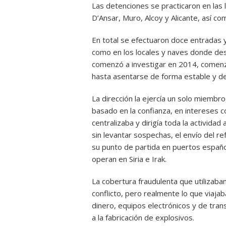
Las detenciones se practicaron en las l
D’Ansar, Muro, Alcoy y Alicante, así co
En total se efectuaron doce entradas y 
como en los locales y naves donde desar
comenzó a investigar en 2014, comenz
hasta asentarse de forma estable y def
La dirección la ejercía un solo miembr
basado en la confianza, en intereses co
centralizaba y dirigía toda la activida
sin levantar sospechas, el envío del r
su punto de partida en puertos españo
operan en Siria e Irak.
La cobertura fraudulenta que utilizaba
conflicto, pero realmente lo que viajab
dinero, equipos electrónicos y de tra
a la fabricación de explosivos.