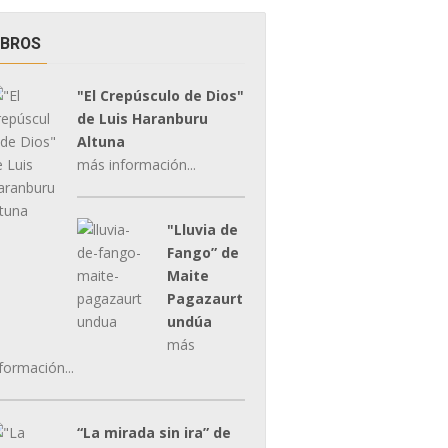
IBROS
"El Crepúsculo de Dios"
de Luis Haranburu
Altuna
más información...
"Lluvia de
Fango” de
Maite
Pagazaurt
undúa
más
formación...
“La mirada sin ira” de