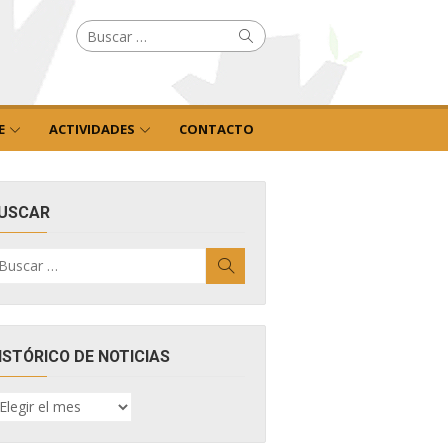
Buscar
Buscar
por:
E
ACTIVIDADES
CONTACTO
USCAR
uscar
Buscar
r:
ISTÓRICO DE NOTICIAS
ISTÓRICO
E
OTICIAS