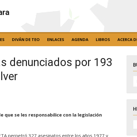
ara
ES
DIVÁN DE TEO
ENLACES
AGENDA
LIBROS
ACERCA D
ras denunciados por 193
B
lver
B
po
H
e que se les responsabilice con la legislación
H
D
N
 ETA perpetró 327 asesinatos entre los años 1977 y