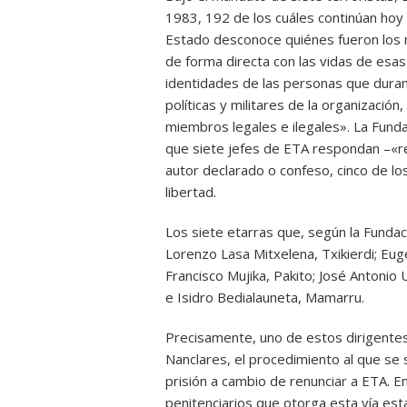
1983, 192 de los cuáles continúan hoy 
Estado desconoce quiénes fueron los 
de forma directa con las vidas de esas
identidades de las personas que duran
políticas y militares de la organizació
miembros legales e ilegales». La Fundac
que siete jefes de ETA respondan –«r
autor declarado o confeso, cinco de 
libertad.
Los siete etarras que, según la Fundac
Lorenzo Lasa Mitxelena, Txikierdi; Euge
Francisco Mujika, Pakito; José Antonio 
e Isidro Bedialauneta, Mamarru.
Precisamente, uno de estos dirigentes,
Nanclares, el procedimiento al que se
prisión a cambio de renunciar a ETA. En
penitenciarios que otorga esta vía estar