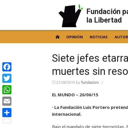
Skip
to
Fundación p
content
la Libertad
OPINIÓN
NOTICIAS
AUTOR
Siete jefes etar
muertes sin reso
Facebook
21/06/2015
by
fundacion
/
Twitter
EL MUNDO – 20/06/15
WhatsApp
· La Fundación Luis Portero pretend
Email
internacional.
Compartir
Bajo el mandato de siete terroristas,