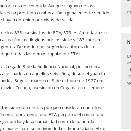
 autoría es desconocida. Aunque ninguno de los
m
nclares ha prestado colaboración alguna en este sentido
ue hayan obtenido permisos de salida.
, de los 858 asesinatos de ETA, 379 están todavía sin
a las cúpulas dirigidas por los siete y 187 caerían
N
rigentes. De modo que, según los autores de la
ad que todas las demás cúpulas de ETA».
L
e
al Juzgado 3 de la Audiencia Nacional, por primera
-
os asesinados en aquellos seis años, desde el guardia
I
rnández-Segura, muerto el 8 de octubre de 1977 en
ví
co Javier Collado, asesinado en Cegama en diciembre
stos siete terroristas porque consideran que ellos
ón en la época en la que ETA perpetró el crimen que
genocidio y lesa humanidad contra la banda: la
 el «asesinato selectivo» de Luis María Uriarte Alza,