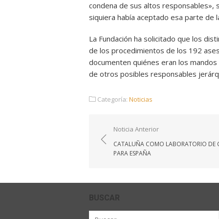
condena de sus altos responsables», se
siquiera había aceptado esa parte de la
La Fundación ha solicitado que los dis
de los procedimientos de los 192 ases
documenten quiénes eran los mandos i
de otros posibles responsables jerárq
Categoría:
Noticias
Navegación
Noticia Anterior
de
CATALUÑA COMO LABORATORIO DE C
entradas
PARA ESPAÑA
BUSCAR
Buscar