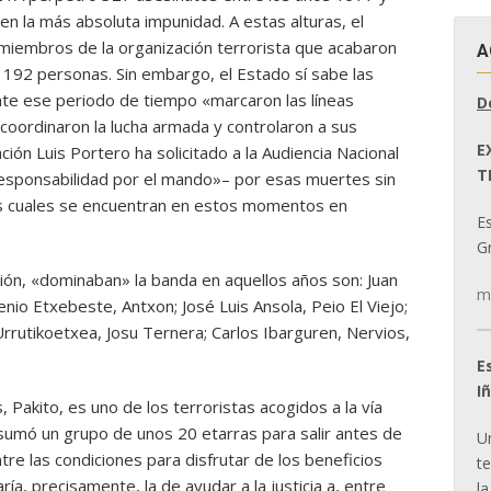
en la más absoluta impunidad. A estas alturas, el
miembros de la organización terrorista que acabaron
A
 192 personas. Sin embargo, el Estado sí sabe las
te ese periodo de tiempo «marcaron las líneas
D
n, coordinaron la lucha armada y controlaron a sus
E
ión Luis Portero ha solicitado a la Audiencia Nacional
T
esponsabilidad por el mando»– por esas muertes sin
los cuales se encuentran en estos momentos en
E
Gr
ión, «dominaban» la banda en aquellos años son: Juan
m
nio Etxebeste, Antxon; José Luis Ansola, Peio El Viejo;
Urrutikoetxea, Josu Ternera; Carlos Ibarguren, Nervios,
E
I
 Pakito, es uno de los terroristas acogidos a la vía
 sumó un grupo de unos 20 etarras para salir antes de
U
tre las condiciones para disfrutar de los beneficios
t
ía, precisamente, la de ayudar a la justicia a, entre
la