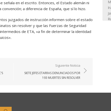
 señala en el escrito. Entonces, el Estado alemán ni
 convención; a diferencia de España, que sí lo hizo.
tintos juzgados de instrucción informen sobre el estado
inatos sin resolver y que las Fuerzas de Seguridad
ntermedios de ETA, «a fin de determinar la identidad
uicos».
Siguiente Noticia
’S
SIETE JEFES ETARRAS DENUNCIADOS POR
193 MUERTES SIN RESOLVER
Buscar