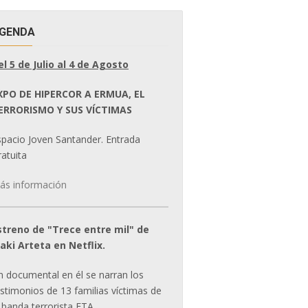
GENDA
el 5 de Julio al 4 de Agosto
XPO DE HIPERCOR A ERMUA, EL
ERRORISMO Y SUS VÍCTIMAS
spacio Joven Santander. Entrada
atuita
ás información
streno de "Trece entre mil" de
ñaki Arteta en Netflix.
n documental en él se narran los
estimonios de 13 familias víctimas de
 banda terrorista ETA.