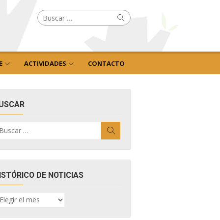
Buscar
Buscar
por:
E
ACTIVIDADES
CONTACTO
USCAR
uscar
Buscar
r:
ISTÓRICO DE NOTICIAS
ISTÓRICO
E
OTICIAS