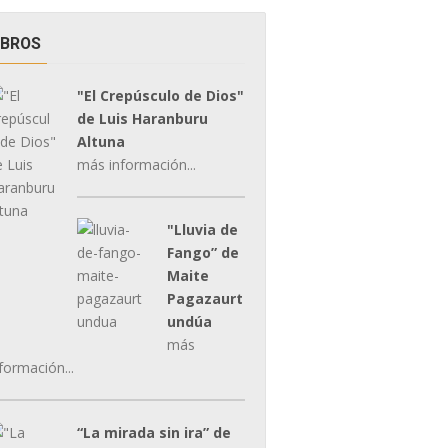
IBROS
"El Crepúsculo de Dios"
de Luis Haranburu
Altuna
más información...
"Lluvia de
Fango” de
Maite
Pagazaurt
undúa
más
formación...
“La mirada sin ira” de