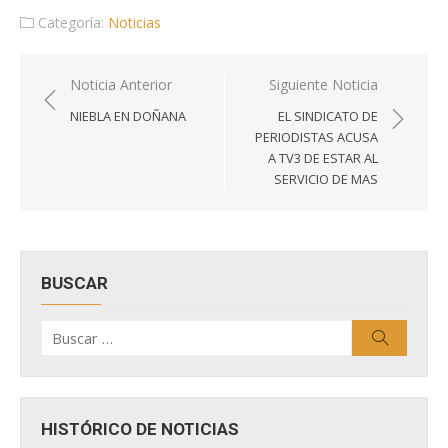
Categoría:
Noticias
Navegación
Noticia Anterior
Siguiente Noticia
de
NIEBLA EN DOÑANA
EL SINDICATO DE
entradas
PERIODISTAS ACUSA
A TV3 DE ESTAR AL
SERVICIO DE MAS
BUSCAR
Buscar
Buscar
por:
HISTÓRICO DE NOTICIAS