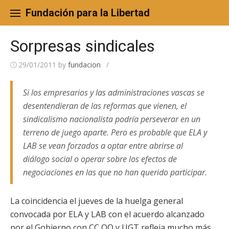
Skip
to
Fundación para la Libertad
content
Sorpresas sindicales
29/01/2011
by
fundacion
/
Si los empresarios y las administraciones vascas se
desentendieran de las reformas que vienen, el
sindicalismo nacionalista podría perseverar en un
terreno de juego aparte. Pero es probable que ELA y
LAB se vean forzados a optar entre abrirse al
diálogo social o operar sobre los efectos de
negociaciones en las que no han querido participar.
La coincidencia el jueves de la huelga general
convocada por ELA y LAB con el acuerdo alcanzado
por el Gobierno con CC OO y UGT refleja mucho más