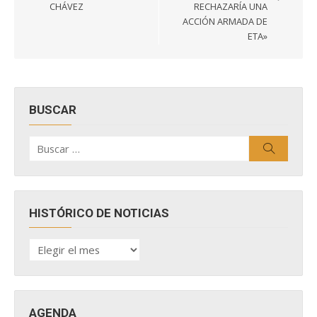
entradas
CHÁVEZ
RECHAZARÍA UNA
ACCIÓN ARMADA DE
ETA»
BUSCAR
Buscar
Buscar
por:
HISTÓRICO DE NOTICIAS
HISTÓRICO
DE
NOTICIAS
AGENDA