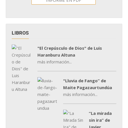
LIBROS
"El Crepúsculo de Dios" de Luis
Haranburu Altuna
más información...
"Lluvia de Fango” de
Maite Pagazaurtundúa
más información...
“La mirada
sin ira” de
Javier