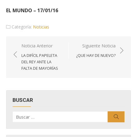
EL MUNDO – 17/01/16
Categoría:
Noticias
Navegación
Noticia Anterior
Siguiente Noticia
de
LA DIFÍCIL PAPELETA
¿QUE HAY DE NUEVO?
entradas
DEL REY ANTE LA
FALTA DE MAYORÍAS
BUSCAR
Buscar
Buscar
por: