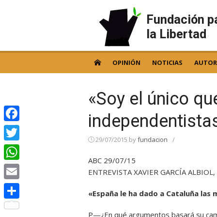
Skip
to
Fundación p
content
la Libertad
OPINIÓN
NOTICIAS
AUTOR
«Soy el único qu
independentistas
Facebook
29/07/2015
by
fundacion
/
Twitter
ABC 29/07/15
WhatsApp
ENTREVISTA XAVIER GARCÍA ALBIOL, C
Email
«España le ha dado a Cataluña las
Compartir
P—¿En qué argumentos basará su ca