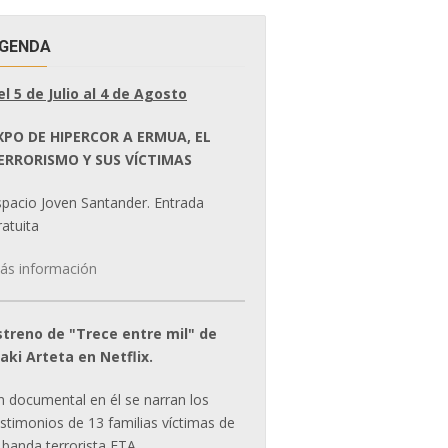
GENDA
el 5 de Julio al 4 de Agosto
XPO DE HIPERCOR A ERMUA, EL
ERRORISMO Y SUS VÍCTIMAS
spacio Joven Santander. Entrada
atuita
ás información
streno de "Trece entre mil" de
ñaki Arteta en Netflix.
n documental en él se narran los
estimonios de 13 familias víctimas de
 banda terrorista ETA.