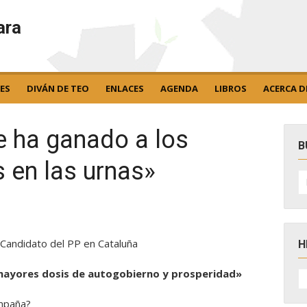
ara
ES
DIVÁN DE TEO
ENLACES
AGENDA
LIBROS
ACERCA D
e ha ganado a los
B
 en las urnas»
B
po
andidato del PP en Cataluña
H
H
 mayores dosis de autogobierno y prosperidad»
D
N
mpaña?