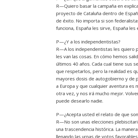
R—Quiero basar la campaña en explicar
proyecto de Cataluña dentro de España
de éxito. No importa si son federalista
funciona, España les sirve, España les e
P—¿Y a los independentistas?
R—A los independentistas les quiero 
les van las cosas. En cómo hemos sali
últimos 40 años. Cada cual tiene sus s
que respetarlos, pero la realidad es 
mayores dosis de autogobierno y de p
a Europa y que cualquier aventura es
otra vez, y nos irá mucho mejor. Volve
puede desearlo nadie.
P—¿Acepta usted el relato de que son 
R—No son unas elecciones plebiscitari
una trascendencia histórica. La manera
llenando las urnas de votos favorables a