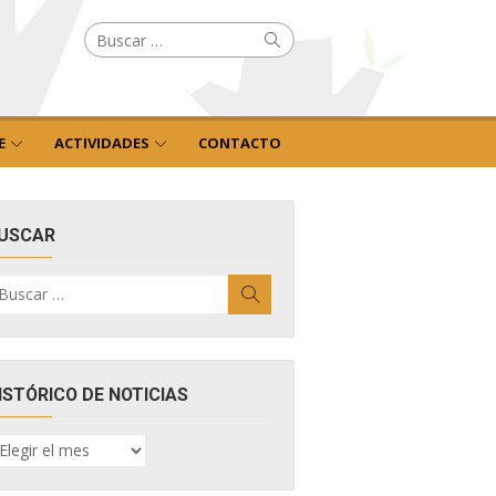
Buscar
Buscar
por:
E
ACTIVIDADES
CONTACTO
USCAR
uscar
Buscar
r:
ISTÓRICO DE NOTICIAS
ISTÓRICO
E
OTICIAS