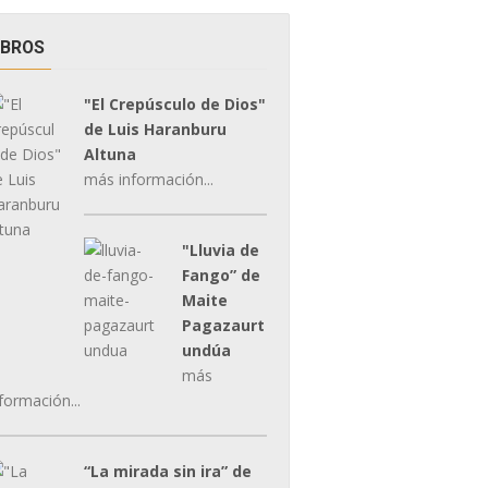
IBROS
"El Crepúsculo de Dios"
de Luis Haranburu
Altuna
más información...
"Lluvia de
Fango” de
Maite
Pagazaurt
undúa
más
formación...
“La mirada sin ira” de