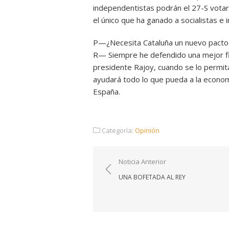
independentistas podrán el 27-S votar 
el único que ha ganado a socialistas e 
P—¿Necesita Cataluña un nuevo pacto 
R— Siempre he defendido una mejor fin
presidente Rajoy, cuando se lo permita
ayudará todo lo que pueda a la econom
España.
Categoría:
Opinión
Navegación
Noticia Anterior
de
UNA BOFETADA AL REY
entradas