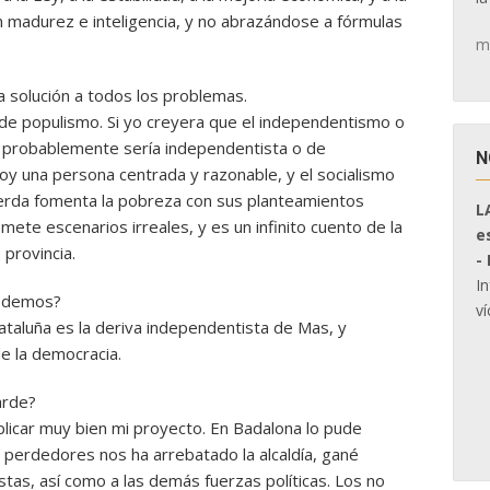
 madurez e inteligencia, y no abrazándose a fórmulas
m
 solución a todos los problemas.
e populismo. Si yo creyera que el independentismo o
, probablemente sería independentista o de
N
Soy una persona centrada y razonable, y el socialismo
uierda fomenta la pobreza con sus planteamientos
L
te escenarios irreales, y es un infinito cuento de la
e
 provincia.
-
I
Podemos?
ví
Cataluña es la deriva independentista de Mas, y
e la democracia.
arde?
car muy bien mi proyecto. En Badalona lo pude
de perdedores nos ha arrebatado la alcaldía, gané
stas, así como a las demás fuerzas políticas. Los no