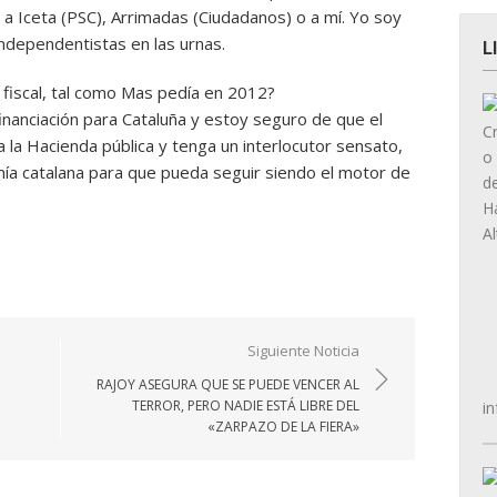
a Iceta (PSC), Arrimadas (Ciudadanos) o a mí. Yo soy
independentistas en las urnas.
L
fiscal, tal como Mas pedía en 2012?
anciación para Cataluña y estoy seguro de que el
 la Hacienda pública y tenga un interlocutor sensato,
ía catalana para que pueda seguir siendo el motor de
Siguiente Noticia
RAJOY ASEGURA QUE SE PUEDE VENCER AL
TERROR, PERO NADIE ESTÁ LIBRE DEL
in
«ZARPAZO DE LA FIERA»