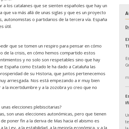
 a los catalanes que se sienten españoles que hay un
 que va más allá de unas siglas y que es un proyecto
A
s, autonomistas o partidarios de la tercera vía. España
s útil.
D
E
pedir que se tomen un respiro para pensar en cómo
T
do de la crisis, en cómo hemos compartido estos
E
entimientos y no solo son respetables sino que hay
Gr
que España como Estado le ha dado a Cataluña las
rosperidad de su Historia, que juntos pertenecemos
m
 muy arriesgada. Nos está empezando a ir muy bien
r a la incertidumbre y a la zozobra yo creo que no
E
I
unas elecciones plebiscitarias?
as, son unas elecciones autonómicas, pero que tienen
U
 de poner fin a la deriva de Mas hacia el abismo es
t
 la Ley, a la estabilidad, a la mejoría económica, y a la
la