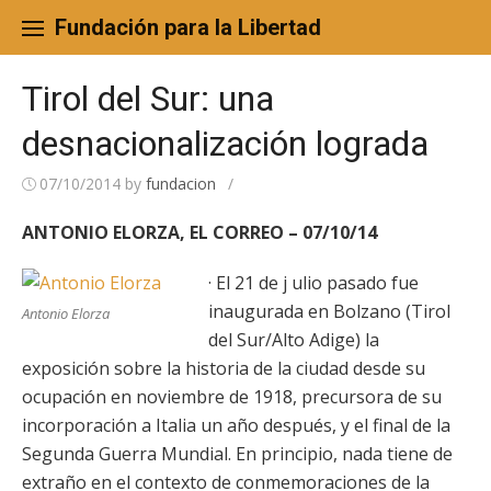
Skip
to
Fundación para la Libertad
content
Tirol del Sur: una
desnacionalización lograda
07/10/2014
by
fundacion
/
ANTONIO ELORZA, EL CORREO – 07/10/14
· El 21 de j ulio pasado fue
inaugurada en Bolzano (Tirol
Antonio Elorza
del Sur/Alto Adige) la
exposición sobre la historia de la ciudad desde su
ocupación en noviembre de 1918, precursora de su
incorporación a Italia un año después, y el final de la
Segunda Guerra Mundial. En principio, nada tiene de
extraño en el contexto de conmemoraciones de la