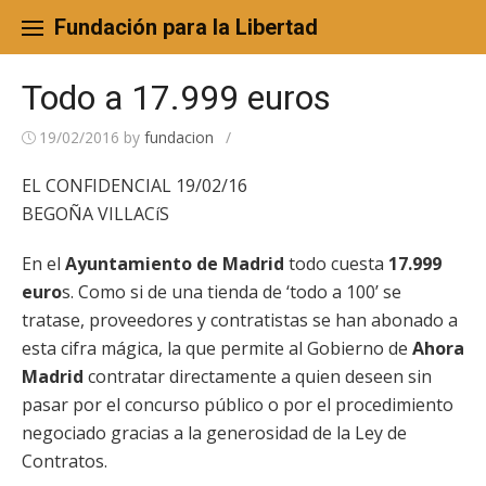
Skip
to
Fundación para la Libertad
content
Todo a 17.999 euros
19/02/2016
by
fundacion
/
EL CONFIDENCIAL 19/02/16
BEGOÑA VILLACíS
En el
Ayuntamiento de Madrid
todo cuesta
17.999
euro
s. Como si de una tienda de ‘todo a 100’ se
tratase, proveedores y contratistas se han abonado a
esta cifra mágica, la que permite al Gobierno de
Ahora
Madrid
contratar directamente a quien deseen sin
pasar por el concurso público o por el procedimiento
negociado gracias a la generosidad de la Ley de
Contratos.