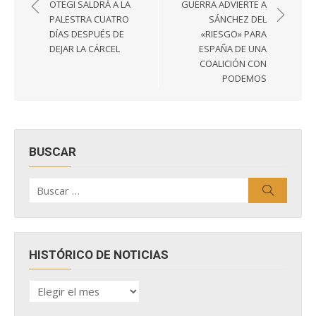
de
OTEGI SALDRÁ A LA
GUERRA ADVIERTE A
entradas
PALESTRA CUATRO
SÁNCHEZ DEL
DÍAS DESPUÉS DE
«RIESGO» PARA
DEJAR LA CÁRCEL
ESPAÑA DE UNA
COALICIÓN CON
PODEMOS
BUSCAR
Buscar
Buscar
por:
HISTÓRICO DE NOTICIAS
HISTÓRICO
DE
NOTICIAS