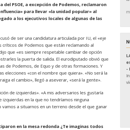
erda del PSOE, a excepción de Podemos, reclamaron
nfluencia» para llevar «la unidad popular» al
m
egado a los ejecutivos locales de algunas de las
cusó de ser una candidatura articulada por IU, el «eje
N
s críticos de Podemos que están reclamando al
s dijo que «es siempre respetable cambiar de opción
L
strarles la puerta de salida. El eurodiputado obvió que
e
as de Podemos, de Equo y de otras formaciones. Y
-
s elecciones «con el nombre que quiera». «No será la
I
traiga el cambio», llegó a aseverar, «será la gente».
ví
ción de izquierdas». «A mis adversarios les gustaría
 izquierdas en la que no tendríamos ninguna
«no vamos a situarnos en un terreno desde el que ganar
ciparon en la mesa redonda ¿Te imaginas todos