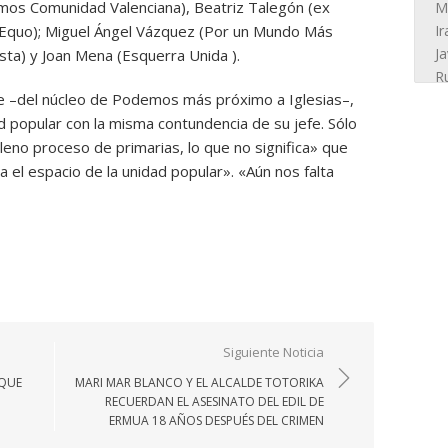
mos Comunidad Valenciana), Beatriz Talegón (ex
 (Equo); Miguel Ángel Vázquez (Por un Mundo Más
sta) y Joan Mena (Esquerra Unida ).
re –del núcleo de Podemos más próximo a Iglesias–,
ad popular con la misma contundencia de su jefe. Sólo
no proceso de primarias, lo que no significa» que
el espacio de la unidad popular». «Aún nos falta
Siguiente Noticia
 QUE
MARI MAR BLANCO Y EL ALCALDE TOTORIKA
RECUERDAN EL ASESINATO DEL EDIL DE
ERMUA 18 AÑOS DESPUÉS DEL CRIMEN