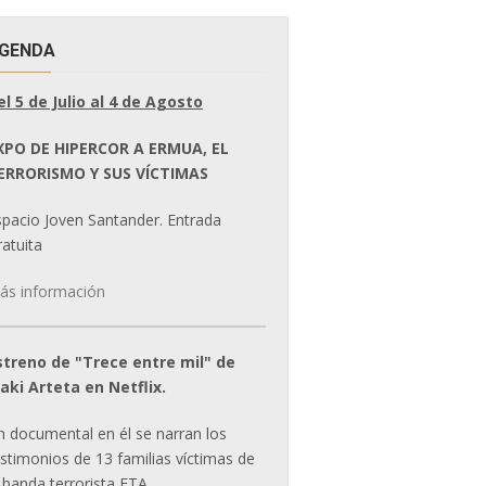
GENDA
el 5 de Julio al 4 de Agosto
XPO DE HIPERCOR A ERMUA, EL
ERRORISMO Y SUS VÍCTIMAS
spacio Joven Santander. Entrada
atuita
ás información
streno de "Trece entre mil" de
ñaki Arteta en Netflix.
n documental en él se narran los
estimonios de 13 familias víctimas de
 banda terrorista ETA.