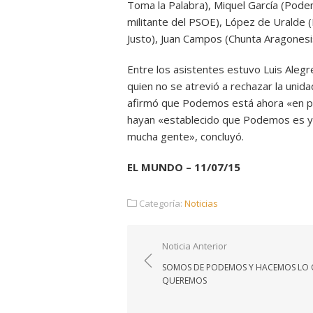
Toma la Palabra), Miquel García (Pode
militante del PSOE), López de Uralde
Justo), Juan Campos (Chunta Aragonesi
Entre los asistentes estuvo Luis Aleg
quien no se atrevió a rechazar la unid
afirmó que Podemos está ahora «en ple
hayan «establecido que Podemos es ya 
mucha gente», concluyó.
EL MUNDO – 11/07/15
Categoría:
Noticias
Navegación
Noticia Anterior
de
SOMOS DE PODEMOS Y HACEMOS LO
entradas
QUEREMOS