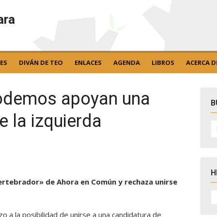
ara
ES
DIVÁN DE TEO
ENLACES
AGENDA
LIBROS
ACERCA D
odemos apoyan una
B
e la izquierda
B
po
H
e vertebrador» de Ahora en Común y rechaza unirse
H
D
N
o a la posibilidad de unirse a una candidatura de