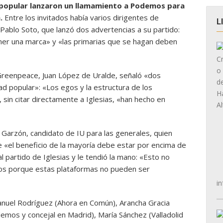
 popular lanzaron un llamamiento a Podemos para
.
Entre los invitados había varios dirigentes de
L
ablo Soto, que lanzó dos advertencias a su partido:
ner una marca» y «las primarias que se hagan deben
Greenpeace, Juan López de Uralde, señaló «dos
d popular»: «Los egos y la estructura de los
 sin citar directamente a Iglesias, «han hecho en
Garzón, candidato de IU para las generales, quien
e «el beneficio de la mayoría debe estar por encima de
al partido de Iglesias y le tendió la mano: «Esto no
mos porque estas plataformas no pueden ser
in
nuel Rodríguez (Ahora en Común), Arancha Gracia
mos y concejal en Madrid), María Sánchez (Valladolid