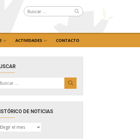
Buscar
Buscar
por:
E
ACTIVIDADES
CONTACTO
USCAR
uscar
Buscar
r:
ISTÓRICO DE NOTICIAS
ISTÓRICO
E
OTICIAS