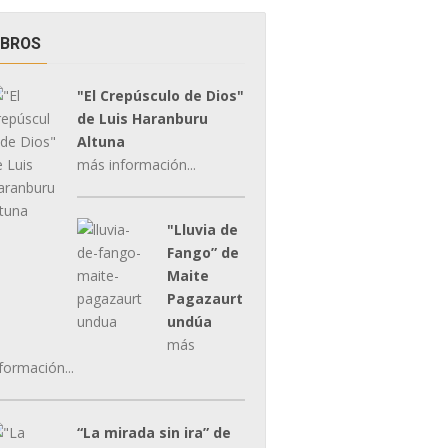
IBROS
"El Crepúsculo de Dios"
de Luis Haranburu
Altuna
más información...
"Lluvia de
Fango” de
Maite
Pagazaurt
undúa
más
formación...
“La mirada sin ira” de