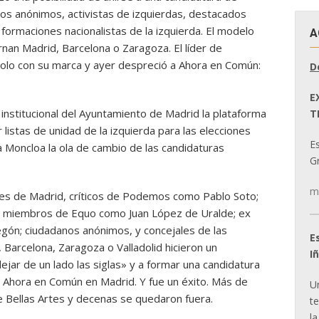
os anónimos, activistas de izquierdas, destacados
ormaciones nacionalistas de la izquierda. El modelo
A
rnan Madrid, Barcelona o Zaragoza. El líder de
lo con su marca y ayer despreció a Ahora en Común:
D
E
 institucional del Ayuntamiento de Madrid la plataforma
T
listas de unidad de la izquierda para las elecciones
E
La Moncloa la ola de cambio de las candidaturas
Gr
m
Artes de Madrid, críticos de Podemos como Pablo Soto;
; miembros de Equo como Juan López de Uralde; ex
ón; ciudadanos anónimos, y concejales de las
E
 Barcelona, Zaragoza o Valladolid hicieron un
I
ejar de un lado las siglas» y a formar una candidatura
e Ahora en Común en Madrid. Y fue un éxito. Más de
U
e Bellas Artes y decenas se quedaron fuera.
t
la