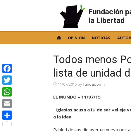
Skip
to
Fundación p
content
la Libertad
OPINIÓN
NOTICIAS
AUTOR
Todos menos P
lista de unidad d
Facebook
11/07/2015
by
fundacion
/
Twitter
EL MUNDO – 11/07/15
WhatsApp
· Iglesias acusa a IU de ser «el ej
Email
a la idea.
Compartir
Pablo Iglesias dio ayer un nuevo portaz