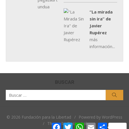
“La mirada
sin ira” de
Javier
Rupérez
más
información...
BUSCAR
Buscar
Busca
por:
© 2026 Fundación para la Libertad
/
Powered by WordPress
/
Theme by Design Lab
Facebook
Twitter
WhatsApp
Email
Comparti