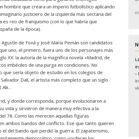
n hombre que creara un imperio futbolístico aplicando
m
maginario justiciero de la izquierda más sectaria del
la es reo de franquismo (con lo que habría que
España de la época).
, Agustín de Foxá y José María Pemán son candidatos
N
 que uno, el primero, fuera uno de los personajes más
glo XX: la autoría de la magnífica novela «Madrid, de
L
stos imbéciles de una purga en condiciones. No
e
 que sería objeto de estudio en los colegios de
-
 Salvador Dalí, el artista más completo que un siglo
I
 Alii…
ví
drid, y donde corresponda, porque evolucionaron a
su vida y sirvieron de manera muy efectiva a la
del 78. Como las merecen aquellas figuras
 en ambos bandos del conflicto. Ese que tanto quieren
 el del bando que perdió la guerra. El zapaterismo,
quisitamente democrático, como vociferan los