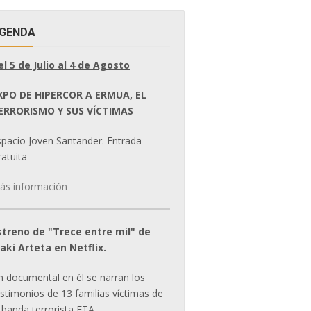
GENDA
el 5 de Julio al 4 de Agosto
XPO DE HIPERCOR A ERMUA, EL
ERRORISMO Y SUS VÍCTIMAS
spacio Joven Santander. Entrada
atuita
ás información
streno de "Trece entre mil" de
ñaki Arteta en Netflix.
n documental en él se narran los
estimonios de 13 familias víctimas de
 banda terrorista ETA.