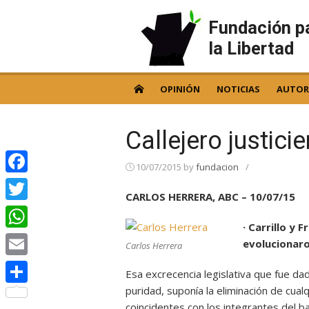
Skip
to
Fundación p
content
la Libertad
OPINIÓN
NOTICIAS
AUTOR
Callejero justicie
10/07/2015
by
fundacion
/
Facebook
CARLOS HERRERA, ABC – 10/07/15
Twitter
· Carrillo y
WhatsApp
evolucionaro
Carlos Herrera
Email
Esa excrecencia legislativa que fue da
puridad, suponía la eliminación de cual
Compartir
coincidentes con los integrantes del b