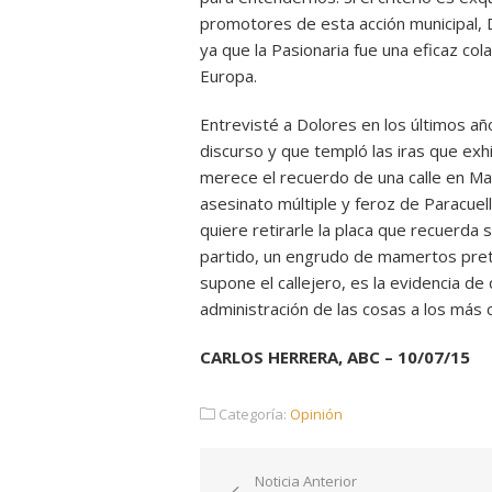
promotores de esta acción municipal, D
ya que la Pasionaria fue una eficaz col
Europa.
Entrevisté a Dolores en los últimos añ
discurso y que templó las iras que exhi
merece el recuerdo de una calle en Ma
asesinato múltiple y feroz de Paracuel
quiere retirarle la placa que recuerda
partido, un engrudo de mamertos prete
supone el callejero, es la evidencia d
administración de las cosas a los más c
CARLOS HERRERA, ABC – 10/07/15
Categoría:
Opinión
Navegación
Noticia Anterior