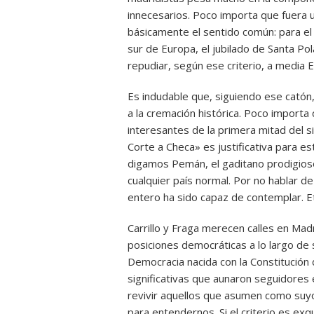
innecesarios. Poco importa que fuera u
básicamente el sentido común: para el i
sur de Europa, el jubilado de Santa Po
repudiar, según ese criterio, a media 
Es indudable que, siguiendo ese catón
a la cremación histórica. Poco importa
interesantes de la primera mitad del si
Corte a Checa» es justificativa para e
digamos Pemán, el gaditano prodigioso
cualquier país normal. Por no hablar de
entero ha sido capaz de contemplar. Et
Carrillo y Fraga merecen calles en Ma
posiciones democráticas a lo largo de 
Democracia nacida con la Constitución 
significativas que aunaron seguidores
revivir aquellos que asumen como suyo
para entendernos. Si el criterio es ex