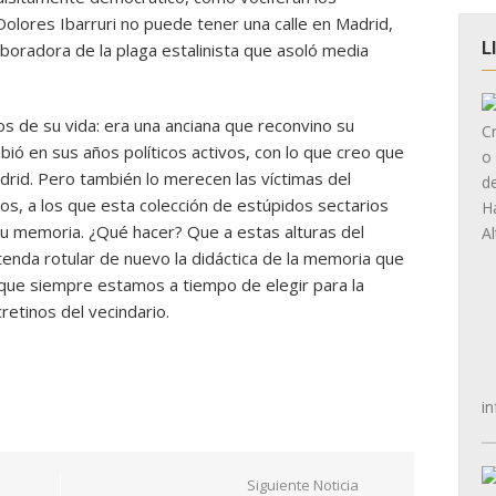
olores Ibarruri no puede tener una calle en Madrid,
L
aboradora de la plaga estalinista que asoló media
os de su vida: era una anciana que reconvino su
bió en sus años políticos activos, con lo que creo que
drid. Pero también lo merecen las víctimas del
los, a los que esta colección de estúpidos sectarios
 su memoria. ¿Qué hacer? Que a estas alturas del
nda rotular de nuevo la didáctica de la memoria que
e que siempre estamos a tiempo de elegir para la
retinos del vecindario.
in
Siguiente Noticia