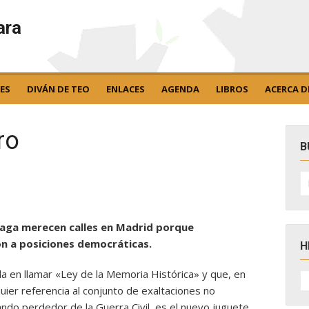
ara
ES
DIVÁN DE TEO
ENLACES
AGENDA
LIBROS
ACERCA D
ro
B
B
po
 Fraga merecen calles en Madrid porque
n a posiciones democráticas.
H
da en llamar «Ley de la Memoria Histórica» y que, en
H
D
quier referencia al conjunto de exaltaciones no
N
ando perdedor de la Guerra Civil, es el nuevo juguete