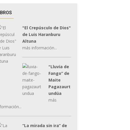
IBROS
"El Crepúsculo de Dios"
de Luis Haranburu
Altuna
más información...
"Lluvia de
Fango” de
Maite
Pagazaurt
undúa
más
formación...
“La mirada sin ira” de