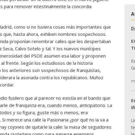
os para remover intestinalmente la concordia
A
adrid, como si no tuviera cosas más importantes que
D
les que, hasta ahora, exhiben nombres sospechosos.
E
 Unida proponían renombrar calles que les despertaban
T
 Seca, Calvo Sotelo y tal. Y los nuevos munícipes
a generosidad del PSOE asumen esa labor y proponen
E
al frente. Según los estudiosos de la historia
Gr
 los anteriores son sospechosos de franquistas,
iderara la asonada contra los republicanos. Muñoz
m
cordar.
dio fusilero que al parecer no existía en el bando que
E
rle de franquista era, cuando menos, anticipatorio. La
I
todos y su figura, guste más o menos, era
Si merece una calle la Pasionaria ¿por qué no la va a
U
y cojones de quitarle la calle: la masa de seguidores
t
nenda ciudadana como para ganarse enemigos
la