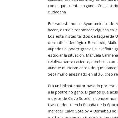
con el que cuentan algunos Consistori
ciudadana.
En eso estamos: el Ayuntamiento de M
hacer, estudia renombrar algunas cal
Los estalinistas tardíos de Izquierda
dermatitis ideológica: Bernabéu, Muñoz
aupados al poder gracias a la infinit
estudiar la situación, Manuela Carmena 
relativamente reciente, nombres como
aunque murieran antes de que Franco l
Seca murió asesinado en el 36, creo re
Era un brillante autor pasado por ese o
a la postre no ganó. Digamos que acusa
muerte de Calvo Sotelo la conocemos 
trascendente en la España de la época. 
merecer Calvo Sotelo? A Bernabéu no ha
madridistas pesa mucho en la compo