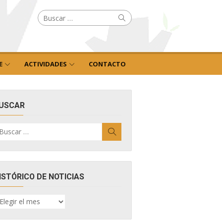
Buscar
Buscar
por:
E
ACTIVIDADES
CONTACTO
USCAR
uscar
Buscar
r:
ISTÓRICO DE NOTICIAS
ISTÓRICO
E
OTICIAS