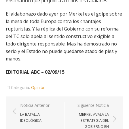
ensoñación que perjudica a todos los catalanes.
El aldabonazo dado ayer por Merkel es el golpe sobre
la mesa de toda Europa contra los chantajes
rupturistas. Y la réplica del Gobierno con su reforma
del TC solo apela al sentido constructivo exigible a
todo dirigente responsable. Mas ha demostrado no
serlo y el Estado no puede quedarse atado de pies y
manos.
EDITORIAL ABC – 02/09/15
Categoría:
Opinión
Navegación
Noticia Anterior
Siguiente Noticia
de
LA BATALLA
MERKEL AVALA LA
entradas
IDEOLÓGICA
ESTRATEGIA DEL
GOBIERNO EN