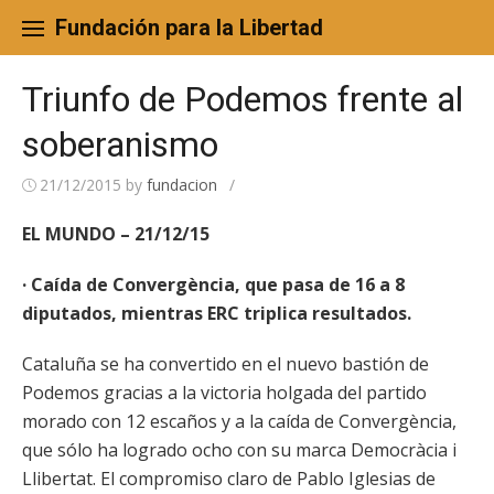
Skip
to
Fundación para la Libertad
content
Triunfo de Podemos frente al
soberanismo
21/12/2015
by
fundacion
/
EL MUNDO – 21/12/15
· Caída de Convergència, que pasa de 16 a 8
diputados, mientras ERC triplica resultados.
Cataluña se ha convertido en el nuevo bastión de
Podemos gracias a la victoria holgada del partido
morado con 12 escaños y a la caída de Convergència,
que sólo ha logrado ocho con su marca Democràcia i
Llibertat. El compromiso claro de Pablo Iglesias de