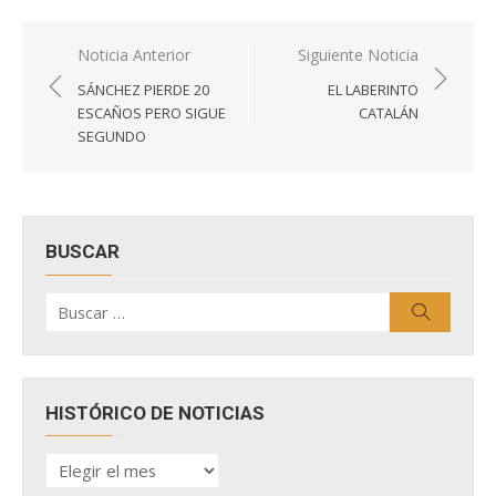
Navegación
Noticia Anterior
Siguiente Noticia
de
SÁNCHEZ PIERDE 20
EL LABERINTO
entradas
ESCAÑOS PERO SIGUE
CATALÁN
SEGUNDO
BUSCAR
Buscar
Buscar
por:
HISTÓRICO DE NOTICIAS
HISTÓRICO
DE
NOTICIAS