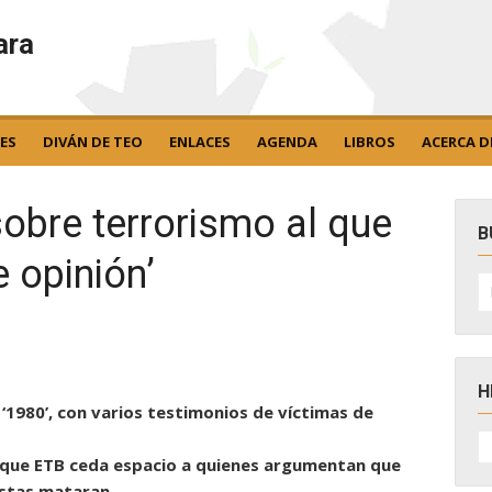
ara
ES
DIVÁN DE TEO
ENLACES
AGENDA
LIBROS
ACERCA D
obre terrorismo al que
B
e opinión’
B
po
H
r ‘1980’, con varios testimonios de víctimas de
H
D
ta que ETB ceda espacio a quienes argumentan que
N
istas mataran.