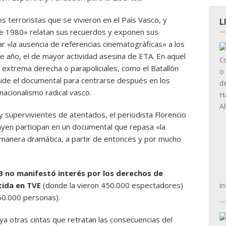
os terroristas que se vivieron en el País Vasco, y
L
te 1980» relatan sus recuerdos y exponen sus
ar «la ausencia de referencias cinematográficas» a los
e año, el de mayor actividad asesina de ETA. En aquel
xtrema derecha o parapoliciales, como el Batallón
alude el documental para centrarse después en los
 nacionalismo radical vasco.
 supervivientes de atentados, el periodista Florencio
en participan en un documental que repasa «la
e manera dramática, a partir de entonces y por mucho
B no manifestó interés por los derechos de
itida en TVE
(donde la vieron 450.000 espectadores)
in
50.000 personas).
ya otras cintas que retratan las consecuencias del