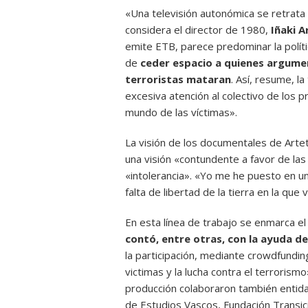
«Una televisión autonómica se retrata
considera el director de 1980,
Iñaki A
emite ETB, parece predominar la polít
de
ceder espacio a quienes argume
terroristas mataran
. Así, resume, l
excesiva atención al colectivo de los p
mundo de las víctimas».
La visión de los documentales de Artet
una visión «contundente a favor de las 
«intolerancia». «Yo me he puesto en un
falta de libertad de la tierra en la que 
En esta línea de trabajo se enmarca e
contó, entre otras, con la ayuda 
la participación, mediante crowdfundi
victimas y la lucha contra el terrorismo»
producción colaboraron también entid
de Estudios Vascos, Fundación Transici