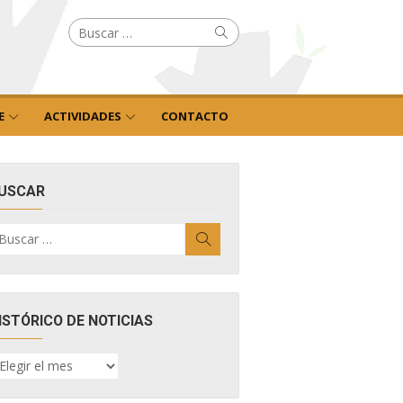
Buscar
Buscar
por:
E
ACTIVIDADES
CONTACTO
USCAR
uscar
Buscar
r:
ISTÓRICO DE NOTICIAS
ISTÓRICO
E
OTICIAS