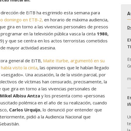
 la dirección de EiTB ha esgrimido esta semana para
A
ado domingo en ETB-2,
en horario de máxima audiencia,
que gira en torno a las vivencias personales de presos
D
programar en la televisión pública vasca la cinta
1980,
E
59) y que se centra en los actos terroristas cometidos
T
 de mayor actividad asesina.
E
ctora general de EiTB,
Maite Iturbe, argumentó en su
Gr
abía visto la cinta
, las opiniones que le habían llegado
 «sesgado». Una acusación, la de la visión parcial, por
m
colectivos de víctimas han censurado, precisamente, la
 que gira en torno a las vivencias personales de
Mikel Albisu Antza
y los presenta como «personas
E
suscitado polémica en el año de su realización, cuando
I
asco,
Carlos Urquijo
, lo denunció por entender que
steriormente, pidió a la Audiencia Nacional que
U
t
Sebastián.
la