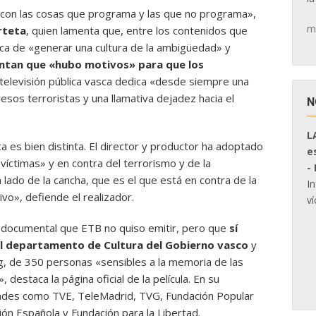
 con las cosas que programa y las que no programa»,
m
rteta
, quien lamenta que, entre los contenidos que
ica de «generar una cultura de la ambigüedad» y
ntan que «hubo motivos» para que los
a televisión pública vasca dedica «desde siempre una
resos terroristas y una llamativa dejadez hacia el
N
L
a es bien distinta. El director y productor ha adoptado
e
víctimas» y en contra del terrorismo y de la
-
 lado de la cancha, que es el que está en contra de la
I
vivo», defiende el realizador.
ví
l documental que ETB no quiso emitir, pero que
sí
del departamento de Cultura del Gobierno vasco
y
ng, de 350 personas «sensibles a la memoria de las
, destaca la página oficial de la película. En su
ades como TVE, TeleMadrid, TVG, Fundación Popular
ón Española y Fundación para la Libertad.