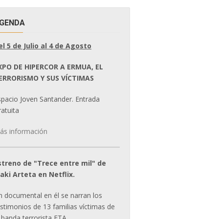
GENDA
el 5 de Julio al 4 de Agosto
XPO DE HIPERCOR A ERMUA, EL
ERRORISMO Y SUS VÍCTIMAS
spacio Joven Santander. Entrada
atuita
ás información
streno de "Trece entre mil" de
ñaki Arteta en Netflix.
n documental en él se narran los
estimonios de 13 familias víctimas de
 banda terrorista ETA.