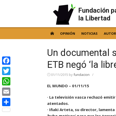
Skip
to
Fundación p
content
la Libertad
OPINIÓN
NOTICIAS
AUTOR
Un documental s
ETB negó ‘la libr
Facebook
01/11/2015
by
fundacion
/
Twitter
EL MUNDO – 01/11/15
WhatsApp
· La televisión vasca rechazó emiti
Email
atentados.
· Iñaki Arteta, su director, lamen
Compartir
‘hubo motivos’ para que los terror