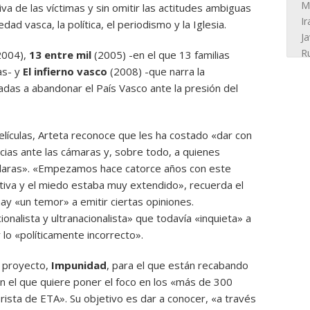
va de las víctimas y sin omitir las actitudes ambiguas
ad vasca, la política, el periodismo y la Iglesia.
2004),
13 entre mil
(2005) -en el que 13 familias
as- y
El infierno vasco
(2008) -que narra la
das a abandonar el País Vasco ante la presión del
elículas, Arteta reconoce que les ha costado «dar con
ncias ante las cámaras y, sobre todo, a quienes
s claras». «Empezamos hace catorce años con este
tiva y el miedo estaba muy extendido», recuerda el
hay «un temor» a emitir ciertas opiniones.
ionalista y ultranacionalista» que todavía «inquieta» a
 lo «políticamente incorrecto».
o proyecto,
Impunidad
, para el que están recabando
n el que quiere poner el foco en los «más de 300
orista de ETA». Su objetivo es dar a conocer, «a través