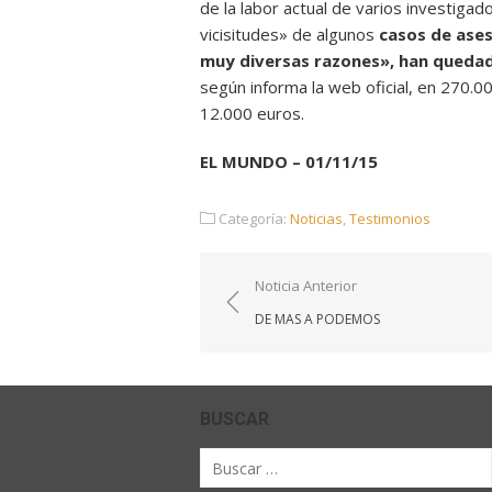
de la labor actual de varios investigad
vicisitudes» de algunos
casos de ases
muy diversas razones», han queda
según informa la web oficial, en 270.
12.000 euros.
EL MUNDO – 01/11/15
Categoría:
Noticias
,
Testimonios
Navegación
Noticia Anterior
de
DE MAS A PODEMOS
entradas
BUSCAR
Buscar
por: