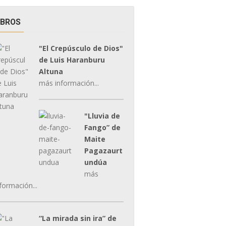
IBROS
"El Crepúsculo de Dios"
de Luis Haranburu
Altuna
más información...
"Lluvia de
Fango” de
Maite
Pagazaurt
undúa
más
formación...
“La mirada sin ira” de