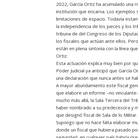
2022, García Ortiz ha acumulado una ris
institución que encarna. Los ejemplos 
limitaciones de espacio. Todavía esta
la independencia de los jueces y los tr
tribuna de del Congreso de los Diputad
los fiscales que actúan ante ellos. Per
están en plena sintonía con la línea q
Ortiz.
Esta actuación explica muy bien por q
Poder Judicial ya anticipó que García O
una declaración que nunca antes se h
A mayor abundamiento este fiscal gene
que elabore un informe –no vinculante– 
mucho más allá, la Sala Tercera del Tr
haber nombrado a su predecesora y ma
que designó fiscal de Sala de lo Militar.
Supongo que no hace falta elaborar mu
donde un fiscal que hubiera pasado po
seguridad, en cualquier país habría pr