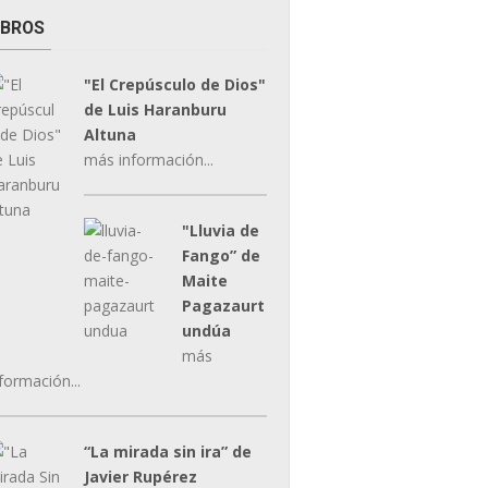
IBROS
"El Crepúsculo de Dios"
de Luis Haranburu
Altuna
más información...
"Lluvia de
Fango” de
Maite
Pagazaurt
undúa
más
formación...
“La mirada sin ira” de
Javier Rupérez