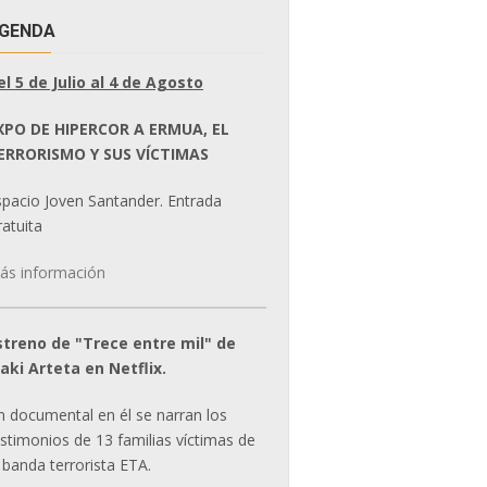
GENDA
el 5 de Julio al 4 de Agosto
XPO DE HIPERCOR A ERMUA, EL
ERRORISMO Y SUS VÍCTIMAS
spacio Joven Santander. Entrada
atuita
ás información
streno de "Trece entre mil" de
ñaki Arteta en Netflix.
n documental en él se narran los
estimonios de 13 familias víctimas de
 banda terrorista ETA.