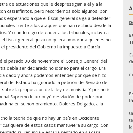
tra de actuaciones que le desprestigian a él y a la
A
son casi infinitos, pero recordemos sólo algunos, por
mos esperando a que el fiscal general salga a defender
D
ibunales frente a los ataques que han recibido desde la
os. Y cuando digo defender a los tribunales, incluyo a
E
o el fiscal general quizá no quiera amparar a quienes no
T
ue el presidente del Gobierno ha impuesto a García
E
ué el pasado 30 de noviembre el Consejo General del
Gr
rtiz debía ser declarado no idóneo para el cargo. Era
m
abía dado y ahora podemos entender por qué se hizo.
ral del Estado ha ignorado la petición del Senado de
sobre la proposición de la ley de amnistía. Y por no ir
E
ibunal Supremo le atribuyó desviación de poder por
I
drina en su nombramiento, Dolores Delgado, a la
U
cho la teoría de que no hay un país en Occidente
t
r cualquiera de estos casos mantuviera su cargo. Con
la
esentado su renuncia y estaría sentado en su casa