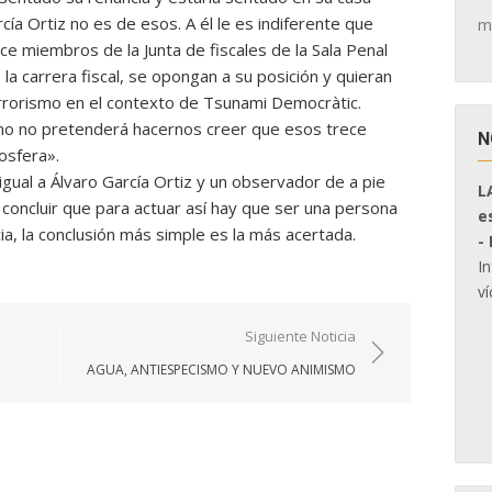
ía Ortiz no es de esos. A él le es indiferente que
m
ce miembros de la Junta de fiscales de la Sala Penal
la carrera fiscal, se opongan a su posición y quieran
rrorismo en el contexto de Tsunami Democràtic.
no no pretenderá hacernos creer que esos trece
N
osfera».
gual a Álvaro García Ortiz y un observador de a pie
L
oncluir que para actuar así hay que ser una persona
e
ia, la conclusión más simple es la más acertada.
-
I
ví
Siguiente Noticia
AGUA, ANTIESPECISMO Y NUEVO ANIMISMO