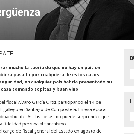
vergüenza
BATE
B
rar mucho la teoría de que no hay un país en
B
ubiera pasado por cualquiera de estos casos
po
seguridad, en cualquier país habría presentado su
u casa tomando sopitas y buen vino
H
el fiscal Álvaro García Ortiz participando el 14 de
E gallego en Santiago de Compostela. En esa época
H
edioambiente. Así las cosas, no puede sorprender que
D
N
na fidelidad perruna al sanchismo.
 cargo de fiscal general del Estado en agosto de