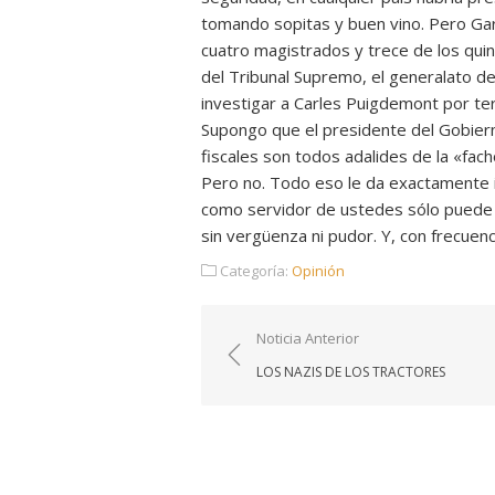
tomando sopitas y buen vino. Pero Garc
cuatro magistrados y trece de los quin
del Tribunal Supremo, el generalato de 
investigar a Carles Puigdemont por te
Supongo que el presidente del Gobier
fiscales son todos adalides de la «fach
Pero no. Todo eso le da exactamente i
como servidor de ustedes sólo puede c
sin vergüenza ni pudor. Y, con frecuenc
Categoría:
Opinión
Navegación
Noticia Anterior
de
LOS NAZIS DE LOS TRACTORES
entradas