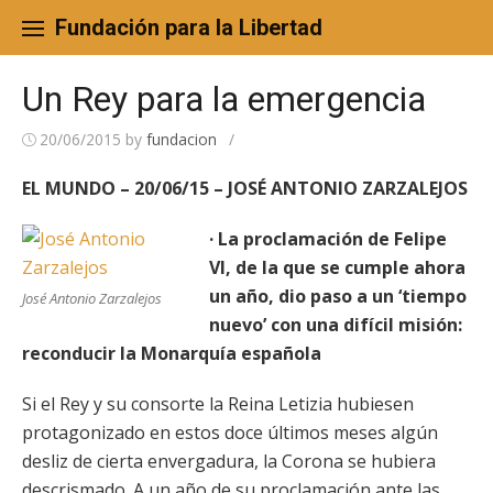
Skip
to
Fundación para la Libertad
content
Un Rey para la emergencia
20/06/2015
by
fundacion
/
EL MUNDO – 20/06/15 – JOSÉ ANTONIO ZARZALEJOS
· La proclamación de Felipe
VI, de la que se cumple ahora
un año, dio paso a un ‘tiempo
José Antonio Zarzalejos
nuevo’ con una difícil misión:
reconducir la Monarquía española
Si el Rey y su consorte la Reina Letizia hubiesen
protagonizado en estos doce últimos meses algún
desliz de cierta envergadura, la Corona se hubiera
descrismado. A un año de su proclamación ante las