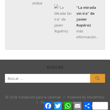
“La mirada
sin ira” de
Javier
Rupérez
más
información...
BUSCAR
Buscar
Busca
por:
© 2026 Fundación para la Libertad
/
Powered by WordPress
/
Theme by Design Lab
Facebook
Twitter
WhatsApp
Email
Comparti