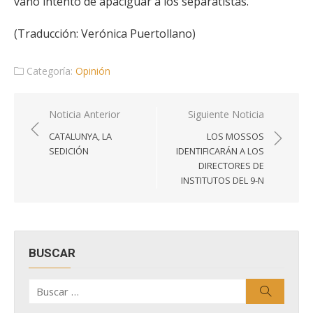
vano intento de apaciguar a los separatistas.
(Traducción: Verónica Puertollano)
Categoría:
Opinión
Navegación
Noticia Anterior
Siguiente Noticia
de
CATALUNYA, LA
LOS MOSSOS
entradas
SEDICIÓN
IDENTIFICARÁN A LOS
DIRECTORES DE
INSTITUTOS DEL 9-N
BUSCAR
Buscar
Buscar
por: