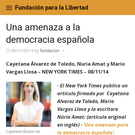
Skip
to
Fundación para la Libertad
content
Una amenaza a la
democracia española
08/11/2014
by
fundacion
/
Cayetana Álvarez de Toledo, Nuria Amat y Mario
Vargas Llosa – NEW YORK TIMES – 08/11/14
· El New York Times publica un
artículo firmado por Cayetana
Alvarez de Toledo, Mario
Vargas Llosa y la escritora
Núria Amat: (artículo original
en inglés) ·
‘Una amenaza para
Cayetana Álvarez de
la democracia española’.