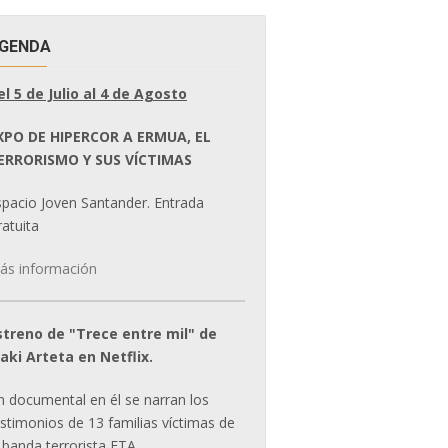
GENDA
el 5 de Julio al 4 de Agosto
XPO DE HIPERCOR A ERMUA, EL
ERRORISMO Y SUS VÍCTIMAS
spacio Joven Santander. Entrada
atuita
ás información
streno de "Trece entre mil" de
ñaki Arteta en Netflix.
n documental en él se narran los
estimonios de 13 familias víctimas de
 banda terrorista ETA.