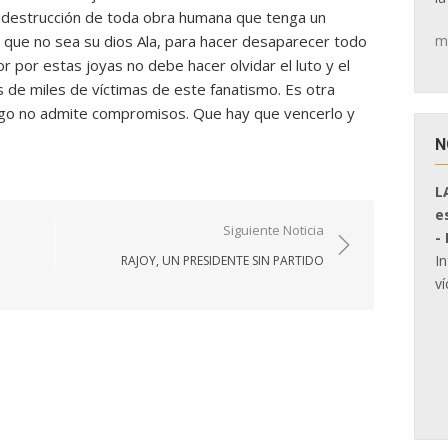
la destrucción de toda obra humana que tenga un
m
n que no sea su dios Ala, para hacer desaparecer todo
or por estas joyas no debe hacer olvidar el luto y el
 de miles de víctimas de este fanatismo. Es otra
go no admite compromisos. Que hay que vencerlo y
N
L
e
Siguiente Noticia
-
I
RAJOY, UN PRESIDENTE SIN PARTIDO
ví