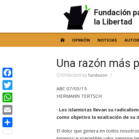
Skip
to
Fundación p
content
la Libertad
OPINIÓN
NOTICIAS
AUTOR
Una razón más p
07/03/2015
by
fundacion
/
Facebook
ABC 07/03/15
Twitter
HERMANN TERTSCH
WhatsApp
· Los islamistas llevan su radicali
como objetivo la exaltación de su 
Email
El dolor que genera en todos nosotros 
Compartir
inmenso e irrepetible valor siempre ti