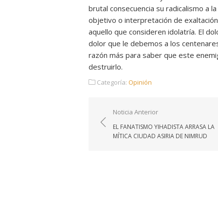
brutal consecuencia su radicalismo a 
objetivo o interpretación de exaltació
aquello que consideren idolatría. El dol
dolor que le debemos a los centenares
razón más para saber que este enemi
destruirlo.
Categoría:
Opinión
Navegación
Noticia Anterior
de
EL FANATISMO YIHADISTA ARRASA LA
entradas
MÍTICA CIUDAD ASIRIA DE NIMRUD