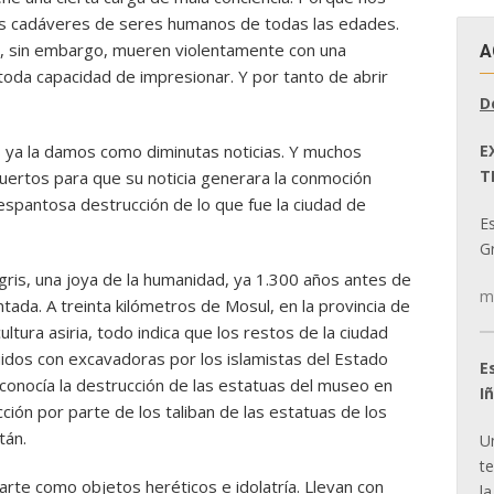
ías cadáveres de seres humanos de todas las edades.
ue, sin embargo, mueren violentamente con una
A
toda capacidad de impresionar. Y por tanto de abrir
D
E
 ya la damos como diminutas noticias. Y muchos
T
ertos para que su noticia generara la conmoción
spantosa destrucción de lo que fue la ciudad de
E
Gr
 Tigris, una joya de la humanidad, ya 1.300 años antes de
m
tada. A treinta kilómetros de Mosul, en la provincia de
cultura asiria, todo indica que los restos de la ciudad
dos con excavadoras por los islamistas del Estado
E
 conocía la destrucción de las estatuas del museo en
I
ión por parte de los taliban de las estatuas de los
tán.
U
t
arte como objetos heréticos e idolatría. Llevan con
la