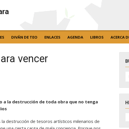
ara
ES
DIVÁN DE TEO
ENLACES
AGENDA
LIBROS
ACERCA D
ara vencer
B
B
po
smo a la destrucción de toda obra que no tenga
H
dios
H
D
la destrucción de tesoros artísticos milenarios de
N
ene una cierta carga de mala conciencia. Porque nos