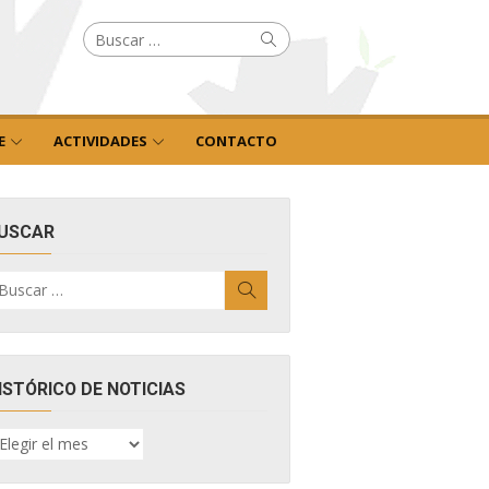
Buscar
Buscar
por:
E
ACTIVIDADES
CONTACTO
USCAR
uscar
Buscar
r:
ISTÓRICO DE NOTICIAS
ISTÓRICO
E
OTICIAS