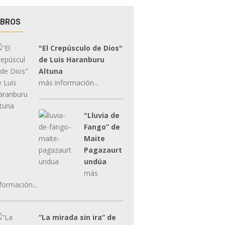
IBROS
"El Crepúsculo de Dios"
de Luis Haranburu
Altuna
más información...
"Lluvia de
Fango” de
Maite
Pagazaurt
undúa
más
formación...
“La mirada sin ira” de