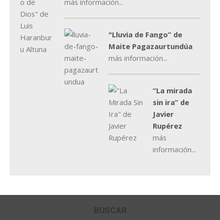
más información...
"Lluvia de Fango” de
Maite Pagazaurtundúa
más información...
“La mirada
sin ira” de
Javier
Rupérez
más
información...
BUSCAR