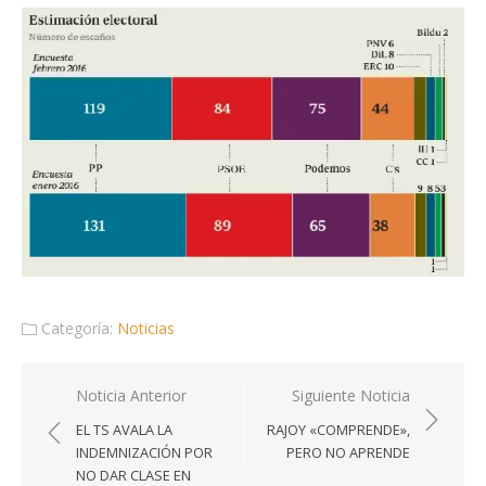
Categoría:
Noticias
Navegación
Noticia Anterior
Siguiente Noticia
de
EL TS AVALA LA
RAJOY «COMPRENDE»,
entradas
INDEMNIZACIÓN POR
PERO NO APRENDE
NO DAR CLASE EN